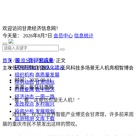
欢迎访问甘肃经济信息网！
今天是：
2026年8月7日
会员中心
信息统计
首 页
研究成果
首页
/
投资分析
/
制造业
/ 正文
研究院简介
信息化建设
主攻低空经济和机器人——长风科技多场景无人机亮相智博会
组织机构
高质量发展
时间：2025-09-11
院务动态
甘肃招标
来源：每日甘肃网
时政要闻
数字经济
经济动态
一带一路
“看，看，这竟然也是无人机！”
发改视点
乡村振兴
投资分析
发展规划
连日来，在2025世界智能产业博览会甘肃馆，许多前来观
监测预测
文库下载
展的重庆市民不禁发出这样的赞叹。