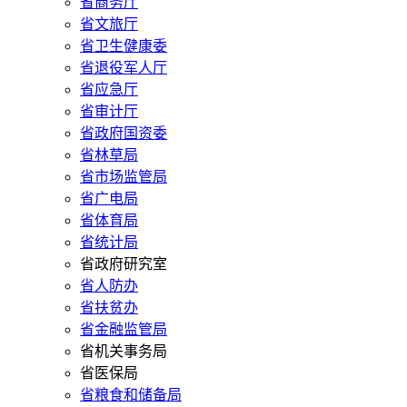
省商务厅
省文旅厅
省卫生健康委
省退役军人厅
省应急厅
省审计厅
省政府国资委
省林草局
省市场监管局
省广电局
省体育局
省统计局
省政府研究室
省人防办
省扶贫办
省金融监管局
省机关事务局
省医保局
省粮食和储备局