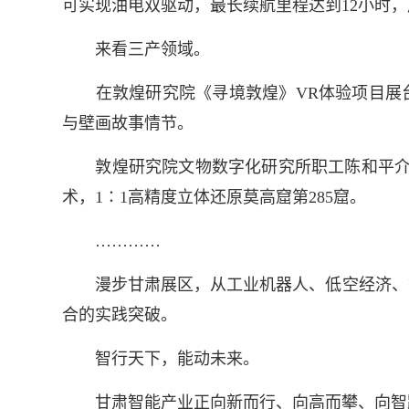
可实现油电双驱动，最长续航里程达到12小时
来看三产领域。
在敦煌研究院《寻境敦煌》VR体验项目展台，
与壁画故事情节。
敦煌研究院文物数字化研究所职工陈和平介绍
术，1∶1高精度立体还原莫高窟第285窟。
…………
漫步甘肃展区，从工业机器人、低空经济、智
合的实践突破。
智行天下，能动未来。
甘肃智能产业正向新而行、向高而攀、向智跃