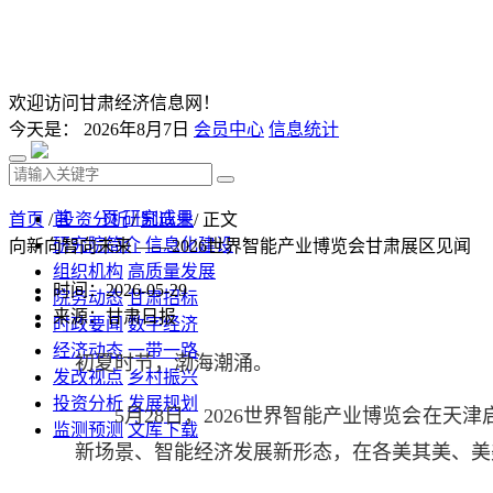
欢迎访问甘肃经济信息网！
今天是：
2026年8月7日
会员中心
信息统计
首 页
研究成果
首页
/
投资分析
/
制造业
/ 正文
研究院简介
信息化建设
向新向智向未来 ——2026世界智能产业博览会甘肃展区见闻
组织机构
高质量发展
时间：2026-05-29
院务动态
甘肃招标
来源：甘肃日报
时政要闻
数字经济
经济动态
一带一路
初夏时节，渤海潮涌。
发改视点
乡村振兴
投资分析
发展规划
5月28日，2026世界智能产业博览会在天津
监测预测
文库下载
新场景、智能经济发展新形态，在各美其美、美