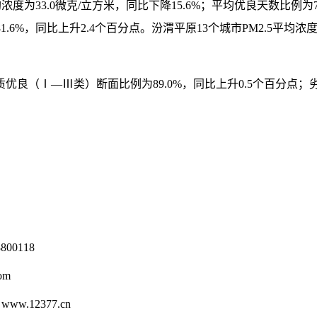
浓度为33.0微克/立方米，同比下降15.6%；平均优良天数比例为7
1.6%，同比上升2.4个百分点。汾渭平原13个城市PM2.5平均浓
优良（Ⅰ—Ⅲ类）断面比例为89.0%，同比上升0.5个百分点；
0118
om
12377.cn