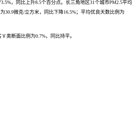
3.5%，同比上升8.5个百分点。长三角地区31个城市PM2.5平均
度为30.9微克/立方米，同比下降16.5%；平均优良天数比例为
劣Ⅴ类断面比例为0.7%，同比持平。