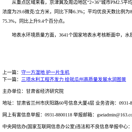
从重点区域来看，京津冀及周边地区“2+36”城市PM2.5平均
浓度为29.6微克/立方米，同比下降6.3%；平均优良天数比例为8
75.3%，同比上升9.4个百分点。
地表水环境质量方面，3641个国家地表水考核断面中，水质
上一篇：
守一方湿地 护一片生机
下一篇：
三项水利工程齐发力 绘就瓜州高质量发展水润图景
主办单位：甘肃省经济研究院
地址：甘肃省兰州市庆阳路60号信息大厦4层 业务咨询：0931-880
网上有害信息举报：0931-8800118 举报邮箱：gseiadmin@163.c
中央网信办(国家互联网信息办公室)违法和不良信息举报中心：www.