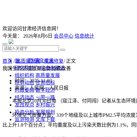
欢迎访问甘肃经济信息网！
今天是：
2026年8月6日
会员中心
信息统计
首 页
研究成果
首页
/
高质量发展
/
生态修复
/ 正文
研究院简介
信息化建设
我国生态环境质量总体持续改善
组织机构
高质量发展
时间：2025-11-03
院务动态
甘肃招标
来源：人民网－人民日报
时政要闻
数字经济
经济动态
一带一路
本报北京10月30日电 （寇江泽、付同闯）记者从生态
发改视点
乡村振兴
投资分析
发展规划
环境空气质量方面，339个地级及以上城市PM2.5平均浓度为
监测预测
文库下载
比上升1.8个百分点；平均重度及以上污染天数比例为1.1%，