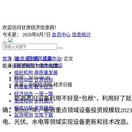
欢迎访问甘肃经济信息网！
今天是：
2026年8月7日
会员中心
信息统计
首 页
研究成果
首页
/
高质量发展
/
污染防治
/ 正文
研究院简介
信息化建设
能源设备更新变包袱为财富
组织机构
高质量发展
时间：2024-09-26
院务动态
甘肃招标
来源：中国经济网-经济日报
时政要闻
数字经济
经济动态
一带一路
能源老旧设备利用不好是“包袱”，利用好了就是
发改视点
乡村振兴
投资分析
发展规划
确，到2027年，能源重点领域设备投资规模较20
监测预测
文库下载
电、光伏、水电等领域实现设备更新和技术改造。