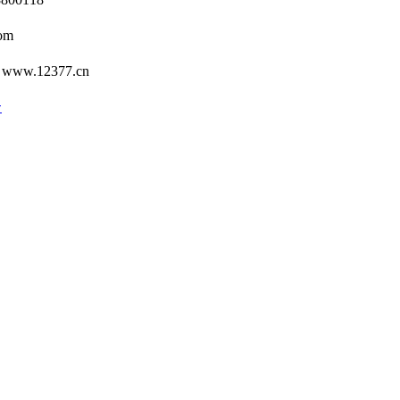
om
12377.cn
号