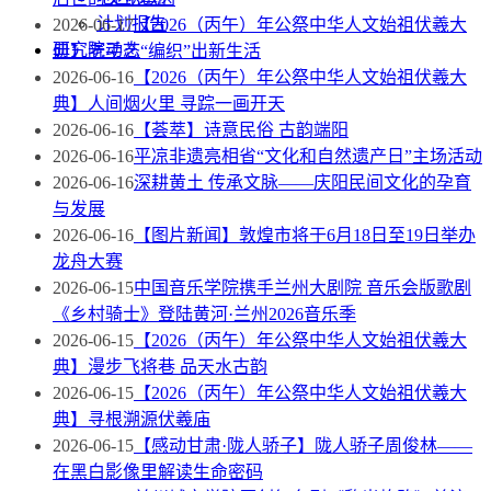
计划报告
2026-06-17
【2026（丙午）年公祭中华人文始祖伏羲大
研究院动态
典】老手艺“编织”出新生活
2026-06-16
【2026（丙午）年公祭中华人文始祖伏羲大
典】人间烟火里 寻踪一画开天
2026-06-16
【荟萃】诗意民俗 古韵端阳
2026-06-16
平凉非遗亮相省“文化和自然遗产日”主场活动
2026-06-16
深耕黄土 传承文脉——庆阳民间文化的孕育
与发展
2026-06-16
【图片新闻】敦煌市将于6月18日至19日举办
龙舟大赛
2026-06-15
中国音乐学院携手兰州大剧院 音乐会版歌剧
《乡村骑士》登陆黄河·兰州2026音乐季
2026-06-15
【2026（丙午）年公祭中华人文始祖伏羲大
典】漫步飞将巷 品天水古韵
2026-06-15
【2026（丙午）年公祭中华人文始祖伏羲大
典】寻根溯源伏羲庙
2026-06-15
【感动甘肃·陇人骄子】陇人骄子周俊林——
在黑白影像里解读生命密码