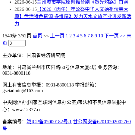
2026-06-15
兰州城市学院原创舞台剧《黎光灼路》首演
2026-06-15
【2026（丙午）年公祭中华人文始祖伏羲大
典】盘活特色资源 多维精准发力天水文旅产业迸发新活
力
1540条 3/52页
首页
<<
上一页
1
2
3
4
5
6
7
8
9
10
下一页
>>
末
页
主办单位：甘肃省经济研究院
地址：甘肃省兰州市庆阳路60号信息大厦4层 业务咨询：
0931-8800118
网上有害信息举报：0931-8800118 举报邮箱：
gseiadmin@163.com
中央网信办(国家互联网信息办公室)违法和不良信息举报中
心：www.12377.cn
备案编号：
陇ICP备05000182号-1
甘公网安备62010202002760
号