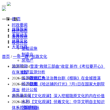
首 页
一带一路
时政要闻
丝路新闻
经济动态
发展动态
发改视点
丝路文化
投资分析
大美丝路
基础设施
制造业
首页
/
一带一路
/
丝路文化
房地产
监测预测
2026-06-24
雪漠“救赎三部曲”收官 新作《考拉要开心》
经济监测分析
在京发布
监测数据汇总
2026-06-24
原创红色法治舞台剧《根脉》在金城首演
经济数据
2026-06-24
话剧《哈达铺的灯光》7月1日在国家大剧院
统计公报
演出
高质量发展
2026-06-23
【文化观澜】深入挖掘陇原文化的内在价值
水利
2026-06-23
【文化观澜】伏羲文化：中华文明自主知识
污染防治
体系的重要根脉