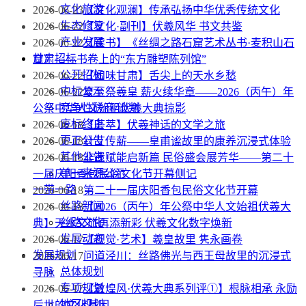
文化旅游
2026-06-23
【文化观澜】传承弘扬中华优秀传统文化
生态修复
2026-06-22
【文化·副刊】伏羲风华 书文共鉴
产业发展
2026-06-22
【读书】《丝绸之路石窟艺术丛书·麦积山石
甘肃招标
窟》——书卷上的“东方雕塑陈列馆”
公开招标
2026-06-22
【知味甘肃】舌尖上的天水乡愁
中标公示
2026-06-22
夏至祭羲皇 薪火续华章——2026（丙午）年
竞争性磋商/谈判
公祭中华人文始祖伏羲大典掠影
废标终止
2026-06-18
【荟萃】伏羲神话的文学之旅
更正公告
2026-06-18
针艾传薪——皇甫谧故里的康养沉浸式体验
其他公告
2026-06-18
非遗赋能启新篇 民俗盛会展芳华——第二十
单一来源公示
一届庆阳香包民俗文化节开幕侧记
一带一路
2026-06-18
第二十一届庆阳香包民俗文化节开幕
丝路新闻
2026-06-18
【2026（丙午）年公祭中华人文始祖伏羲大
丝路文化
典】天水文旅再添新彩 伏羲文化数字焕新
发展动态
2026-06-17
【视觉·艺术】羲皇故里 隽永画卷
发展规划
2026-06-17
问道泾川：丝路佛光与西王母故里的沉浸式
总体规划
寻脉
专项规划
2026-06-17
【敦煌风·伏羲大典系列评①】根脉相承 永励
地区规划
后世的文化基因