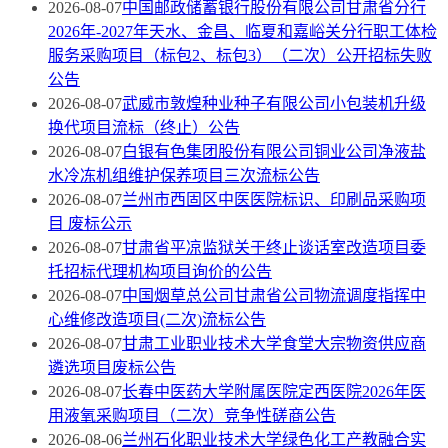
2026-08-07
中国邮政储蓄银行股份有限公司甘肃省分行
2026年-2027年天水、金昌、临夏和嘉峪关分行职工体检
服务采购项目（标包2、标包3）（二次）公开招标失败
公告
2026-08-07
武威市敦煌种业种子有限公司小包装机升级
换代项目流标（终止）公告
2026-08-07
白银有色集团股份有限公司铜业公司净液盐
水冷冻机组维护保养项目三次流标公告
2026-08-07
兰州市西固区中医医院标识、印刷品采购项
目 废标公示
2026-08-07
甘肃省平凉监狱关于终止谈话室改造项目委
托招标代理机构项目询价的公告
2026-08-07
中国烟草总公司甘肃省公司物流调度指挥中
心维修改造项目(二次)流标公告
2026-08-07
甘肃工业职业技术大学食堂大宗物资供应商
遴选项目废标公告
2026-08-07
长春中医药大学附属医院定西医院2026年医
用液氧采购项目（二次）竞争性磋商公告
2026-08-06
兰州石化职业技术大学绿色化工产教融合实