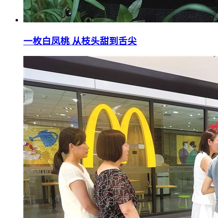
一枚白凤桃 从枝头甜到舌尖