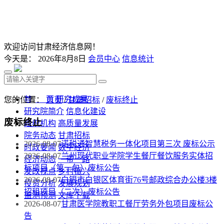
欢迎访问甘肃经济信息网！
今天是：
2026年8月8日
会员中心
信息统计
首 页
研究成果
您的位置：
首页
/
甘肃招标
/
废标终止
研究院简介
信息化建设
废标终止
组织机构
高质量发展
院务动态
甘肃招标
2026-08-07
诺税通智慧税务一体化项目第三次 废标公示
时政要闻
数字经济
2026-08-07
兰州现代职业学院学生餐厅餐饮服务实体招
经济动态
一带一路
标项目（第一包）废标公告
发改视点
乡村振兴
2026-08-07
白银市白银区体育街76号邮政综合办公楼3楼
投资分析
发展规划
招租项目（二次）废标公告
监测预测
文库下载
2026-08-07
甘肃医学院教职工餐厅劳务外包项目废标公
告