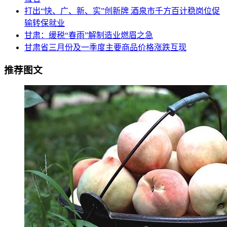
打出“快、广、新、实”创新牌 酒泉市千方百计稳岗位促
输转保就业
甘肃：缓税“春雨”解制造业燃眉之急
甘肃省三月份及一季度主要商品价格涨跌互现
推荐图文