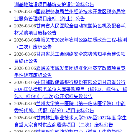
训基地建设项目基坑支护设计流标公告
2026-08-06
国家税务总局兰州经济技术开发区税务局物
业服务管理项目废标（终止）公告
2026-08-06
甘肃省人民医院全自动抗酸染色机及配套耗
材采购项目废标公告
2026-08-06
嘉峪关市2026年农村公路提质改造工程-检测
（二次）废标公告
2026-08-06
甘肃省总工会网络安全态势感知平台建设项
目终止公告
2026-08-06
嘉峪关市城发集团标准化档案室改造项目竞
争性磋商废标公告
2026-08-06
中国邮政储蓄银行股份有限公司甘肃省分行
2026年法律服务单位入库采购项目（标包2、标包6、标
包7、标包9）(二次)公开招标失败公告
2026-08-06
兰州大学第一医院（第一临床医学院）中药
委托代煎、代配（部分）项目废标公告
2026-08-06
甘肃林业职业技术大学2026至2027年度 学生
食堂大宗食材供应商遴选项目（二次）废标公告
2026-08-05
徽县疾病预防控制中心（徽县卫生监督所）