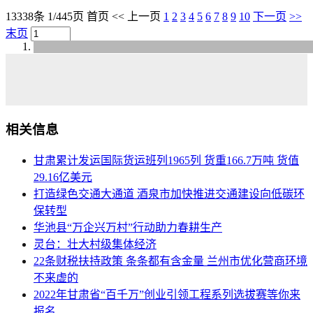
13338条 1/445页
首页
<<
上一页
1
2
3
4
5
6
7
8
9
10
下一页
>>
末页
相关信息
甘肃累计发运国际货运班列1965列 货重166.7万吨 货值
29.16亿美元
打造绿色交通大通道 酒泉市加快推进交通建设向低碳环
保转型
华池县“万企兴万村”行动助力春耕生产
灵台：壮大村级集体经济
22条财税扶持政策 条条都有含金量 兰州市优化营商环境
不来虚的
2022年甘肃省“百千万”创业引领工程系列选拔赛等你来
报名