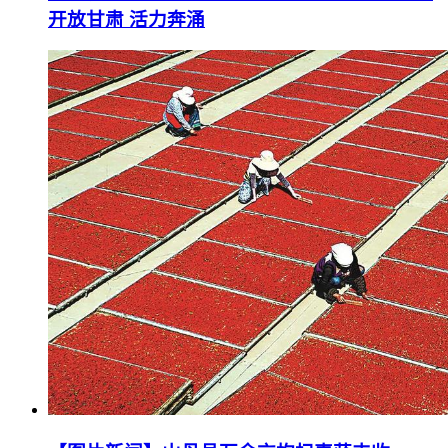
开放甘肃 活力奔涌