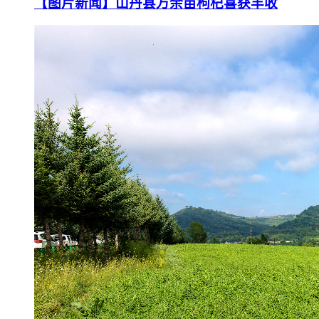
【图片新闻】山丹县万余亩枸杞喜获丰收