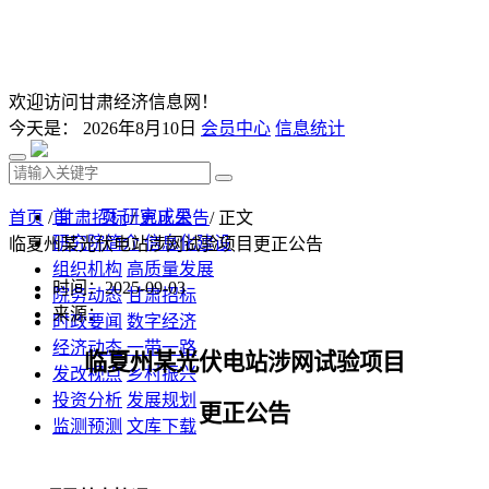
欢迎访问甘肃经济信息网！
今天是：
2026年8月10日
会员中心
信息统计
首 页
研究成果
首页
/
甘肃招标
/
更正公告
/ 正文
研究院简介
信息化建设
临夏州某光伏电站涉网试验项目更正公告
组织机构
高质量发展
时间：2025-09-03
院务动态
甘肃招标
来源：
时政要闻
数字经济
经济动态
一带一路
临夏州某光伏电站涉网试验项目
发改视点
乡村振兴
投资分析
发展规划
更正公告
监测预测
文库下载