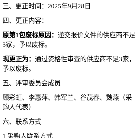
三、
更正
时间：
2025年
9
月
28
日
四、
更正内容
：
原
第
1包
废标原因：
递交报价文件的
供应商不足
3家，予以废标。
现更正为：
通过资格性审查的供应商不足
3家，
予以废标。
五
、评审委员会成员
顾彩虹
、
李惠萍
、
韩军兰
、
谷茂春
、
魏燕
（采
购人代表）
六
、联系方式
1.采购人联系方式