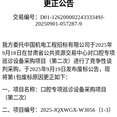
更正
公告
交易编号：
D01-12620000224333349J-
20250
901
-05
7287
-
9
我方委托
中国机电工程招标有限公司
于
2025年
9
月
18
日在甘肃省公共资源交易中心
对
口腔专项
巡诊设备
采购项目
（第二次）
进行了竞争性谈
判采购，
于
2025年9月19日发布废标公告，
现
将
第
1包
废标原因
更正
如下：
一、项目名称：
口腔专项巡诊设备
采购项目
（第二次）
二、项目编号：
2025-JQXWGX-W30
56
（
1-3）