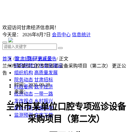
欢迎访问甘肃经济信息网！
今天是：
2026年8月7日
会员中心
信息统计
首 页
研究成果
首页
/
甘肃招标
/
更正公告
/ 正文
研究院简介
信息化建设
兰州市某单位口腔专项巡诊设备采购项目（第二次） 更正公
组织机构
高质量发展
告
院务动态
甘肃招标
时间：2025-09-28
时政要闻
数字经济
来源：
经济动态
一带一路
发改视点
乡村振兴
兰州市某单位口腔专项巡诊设备
投资分析
发展规划
监测预测
文库下载
采购项目
（第二次）