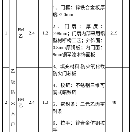
1、门框：锌铁合金板厚
度≥2.0mm
2、门扇：厚度：
FM
2.4
1.2
219
1
≥98mm；门扇内部采用铝
乙
型材断桥工艺；外饰面：
0.8mm厚铜板；内门面：
8mm钢琴漆木饰面板
3、填充材料:防火氧化镁
乙
防火门芯板
级
4、铰链：不锈钢三维可
调式暗铰链
防
FM
2.4
1.3
48
2
火
5、密封条：三元乙丙密
乙
封条
入
6、拉手：锌合金仿铜拉
户
手