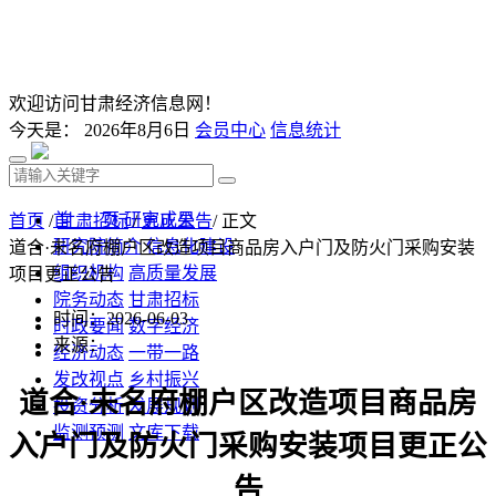
欢迎访问甘肃经济信息网！
今天是：
2026年8月6日
会员中心
信息统计
首 页
研究成果
首页
/
甘肃招标
/
更正公告
/ 正文
研究院简介
信息化建设
道合·未名府棚户区改造项目商品房入户门及防火门采购安装
组织机构
高质量发展
项目更正公告
院务动态
甘肃招标
时间：2026-06-03
时政要闻
数字经济
来源：
经济动态
一带一路
发改视点
乡村振兴
道合
·未名府棚户区改造项目商品房
投资分析
发展规划
监测预测
文库下载
入户门及防火门采购安装项目更正公
告