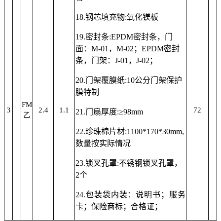
18.
钢芯填充物
:氧化镁板
19.
密封条
:
EPDM密封条，
门
面：
M-01
，
M-02
；
EPDM密封
条，
门架：
J-01
，
J-02
；
20.
门架
覆膜纸
:
10公分门架保护
膜特制
FM
2.4
1.1
72
3
21.门扇厚度:
≥98mm
乙
22.
珍珠棉
片材
:1100
*
170
*
30
mm
,
数量按实际情况
23.
锁叉孔罩
:
不锈钢锁叉孔罩
，
2个
24.
包装袋内装：说明书；服务
卡；保险商标；合格证；