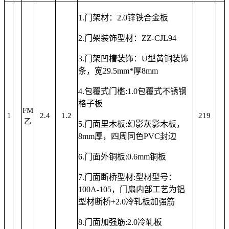
1.
门架材
：
2.0锌铁合金板
2.
门架装饰型材
：
ZZ-CJL94
3.
门架凹槽装饰
：
U型黄铜装饰
条，宽
29.5mm*
厚
8mm
4.
包覆式
门槛
:
1.0包覆式不锈钢
格子板
FM
2.4
1.2
219
1
乙
5.
门面里木板
:幻影灰影木板
，
8mm厚，
四周
同色
PVC封边
6.
门面
外铜
板
:0.6mm
铜板
7.
门面断桥型材
:
型材
型号：
100A-105，门扇内部工艺为铝
型材断桥+2.0冷轧板加强筋
8.
门面加强筋
:
2.0
冷轧板