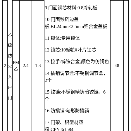
9.
门面钢芯材料
:0.8
冷轧板
10.门面铰链边盖
板:
BL24mm×2.5mm铝合金盖板
乙
11.
锁体
:
专用锁体
级
12.
锁芯
:
108纯铜叶片锁芯
防
13.
拉手
:
锌铁合金
,颜色为仿铜色
FM
2.4
1.3
48
2
火
乙
14.
插销
调节盒
:
不锈钢调节盒
，
入
2个
户
15.
铰链
:
不锈钢精铸暗铰链
，
6
门
个
16.
防撬销
:
勾形防撬销
17.
门架、铝型材塑
粉
:
CPYJ6158
4