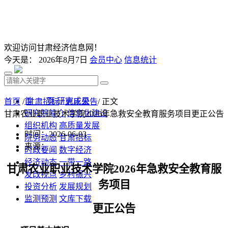
欢迎访问甘肃经济信息网！
今天是：
2026年8月7日
会员中心
信息统计
首 页
研究成果
首页
/
甘肃招标
/
更正公告
/ 正文
研究院简介
信息化建设
甘肃农业职业技术学院2026年急救安全教育服务项目更正公告
组织机构
高质量发展
时间：2026-06-03
院务动态
甘肃招标
来源：
时政要闻
数字经济
经济动态
一带一路
甘肃农业职业技术学院
2026年急救安全教育服
发改视点
乡村振兴
务项目
投资分析
发展规划
监测预测
文库下载
更正公告