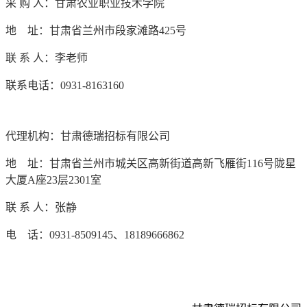
采
购
人
：
甘肃农业职业技术学院
地
址：甘肃省兰州市段家滩路
425号
联
系
人：
李老师
联系电话：
0931-8163160
代理机构：甘肃德瑞招标有限公司
地
址：甘肃省兰州市城关区高新街道高新飞雁街
116号陇星
大厦A座23层2301室
联
系
人：张静
电
话：
0931-8509145、18189666862