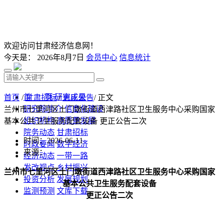
欢迎访问甘肃经济信息网！
今天是：
2026年8月7日
会员中心
信息统计
首 页
研究成果
首页
/
甘肃招标
/
更正公告
/ 正文
研究院简介
信息化建设
兰州市七里河区土门墩街道西津路社区卫生服务中心采购国家
组织机构
高质量发展
基本公共卫生服务配套设备 更正公告二次
院务动态
甘肃招标
时间：2026-06-11
时政要闻
数字经济
来源：
经济动态
一带一路
发改视点
乡村振兴
兰州市七里河区土门墩街道西津路社区卫生服务中心采购国家
投资分析
发展规划
基本公共卫生服务配套设备
监测预测
文库下载
更正公告二次