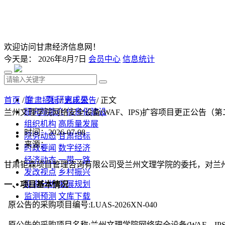
欢迎访问甘肃经济信息网！
今天是：
2026年8月7日
会员中心
信息统计
首 页
研究成果
首页
/
甘肃招标
/
更正公告
/ 正文
研究院简介
信息化建设
兰州文理学院网络安全设备(WAF、IPS)扩容项目更正公告（
组织机构
高质量发展
时间：2026-07-08
院务动态
甘肃招标
来源：
时政要闻
数字经济
经济动态
一带一路
甘肃钜森项目管理咨询有限公司受兰州文理学院的委托，对兰
发改视点
乡村振兴
投资分析
发展规划
一、项目基本情况
监测预测
文库下载
原公告的采购项目编号
:LUAS-2026XN-040
原公告的采购项目名称
:兰州文理学院网络安全设备(WAF、IP