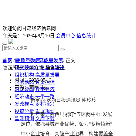
欢迎访问甘肃经济信息网！
今天是：
2026年8月10日
会员中心
信息统计
首 页
研究成果
首页
/
高质量发展
/
产业发展
/ 正文
研究院简介
信息化建设
陇西厚植“专精特新”培育沃土
组织机构
高质量发展
时间：2026-05-13
院务动态
甘肃招标
来源：定西日报
时政要闻
数字经济
经济动态
一带一路
新定西·定西日报通讯员 仲玲玲
发改视点
乡村振兴
投资分析
发展规划
近年来，陇西县紧盯“五区两中心”发展
监测预测
文库下载
定位，依托县域产业优势，聚力“专精特新”
中小企业培育，突破产业边界，构建覆盖全