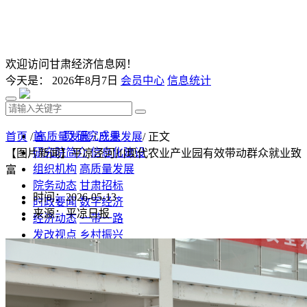
欢迎访问甘肃经济信息网！
今天是：
2026年8月7日
会员中心
信息统计
首 页
研究成果
首页
/
高质量发展
/
产业发展
/ 正文
研究院简介
信息化建设
【图片新闻】平凉泾河川现代农业产业园有效带动群众就业致
组织机构
高质量发展
富
院务动态
甘肃招标
时间：2026-05-13
时政要闻
数字经济
来源：平凉日报
经济动态
一带一路
发改视点
乡村振兴
投资分析
发展规划
监测预测
文库下载