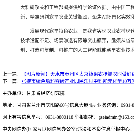
大科研攻关和工程部署提供科学论证依据。由中国工
新，精准研判寒旱农业关键瓶颈，聚焦AI场景化实效
发展现代寒旱特色农业，是我省实现农业农村现代化
技术适配不足、场景渗透有限等突出瓶颈，亟须从省级
制，打造可复制、可推广的人工智能赋能寒旱农业技
上一篇：
【图片新闻】天水市秦州区太京镇果农抢抓农时做好
下一篇：
张掖市绿色燃料零碳产业园民乐县中科能元化学10万
主办单位：甘肃省经济研究院
地址：甘肃省兰州市庆阳路60号信息大厦4层 业务咨询：0931-880
网上有害信息举报：0931-8800118 举报邮箱：gseiadmin@163.c
中央网信办(国家互联网信息办公室)违法和不良信息举报中心：www.