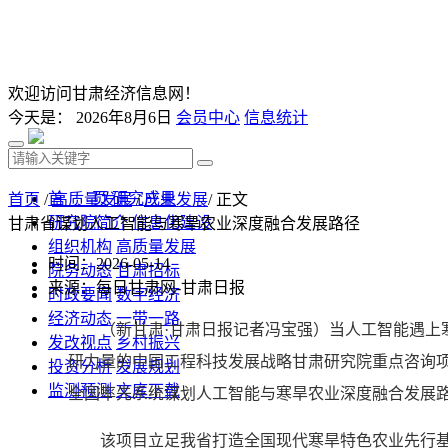
欢迎访问甘肃经济信息网！
今天是：
2026年8月6日
会员中心
信息统计
首 页
研究成果
首页
/
高质量发展
/
产业发展
/ 正文
研究院简介
信息化建设
甘肃省谋划人工智能与寒旱农业深度融合发展路径
组织机构
高质量发展
时间：2026-05-14
院务动态
甘肃招标
来源：每日甘肃网-甘肃日报
时政要闻
数字经济
经济动态
一带一路
（新甘肃·甘肃日报记者冯宝强）当人工智能遇上
发改视点
乡村振兴
研力量的中国工程科技发展战略甘肃研究院重点咨询项
投资分析
发展规划
监测预测
文库下载
全国率先系统谋划人工智能与寒旱农业深度融合发展
该项目立足我省打造全国现代寒旱特色农业先行基地