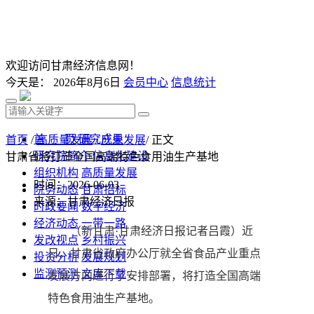
欢迎访问甘肃经济信息网！
今天是：
2026年8月6日
会员中心
信息统计
首 页
研究成果
首页
/
高质量发展
/
产业发展
/ 正文
研究院简介
信息化建设
甘肃省将打造全国高端特色食用油生产基地
组织机构
高质量发展
时间：2026-06-03
院务动态
甘肃招标
来源：甘肃经济日报
时政要闻
数字经济
经济动态
一带一路
（新甘肃·甘肃经济日报记者吕霞）近
发改视点
乡村振兴
日，甘肃省政府办公厅就全省食品产业重点
投资分析
发展规划
监测预测
文库下载
发展方向进行了安排部署，将打造全国高端
特色食用油生产基地。