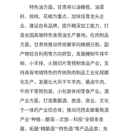
特色油方面，甘肃将以油橄榄、油菜
籽、核桃、花椒为重点，加快培育龙头企
业、建设自有品牌，提升精深加工能力，打
造全国高端特色食用油生产基地。在肉制品
方面，甘肃将推动传统屠宰向精细分割、副
产物综合利用等方向转型，发展腌制牛排牛
柳、小羊排、火锅切片等预制食品产业；支
持具有地域特色的传统熟肉制品工业化规模
化生产，发展壮大风干牛羊肉、酱卤牛肉、
牛肉干等预包装、小包装休闲零食产业。酒
产业方面，打造集酿酒、旅游、商业、文化
于一体的产业综合体；推动河西走廊葡萄酒
产业“种植—酿造—文旅—科技”全链条发
展，拓展“精酿酒”“特色酒”等产品品类；充