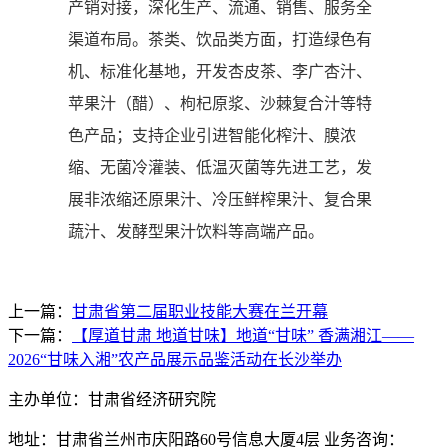
产销对接，深化生产、流通、销售、服务全
渠道布局。茶类、饮品类方面，打造绿色有
机、标准化基地，开发杏皮茶、李广杏汁、
苹果汁（醋）、枸杞原浆、沙棘复合汁等特
色产品；支持企业引进智能化榨汁、膜浓
缩、无菌冷灌装、低温灭菌等先进工艺，发
展非浓缩还原果汁、冷压鲜榨果汁、复合果
蔬汁、发酵型果汁饮料等高端产品。
上一篇：
甘肃省第二届职业技能大赛在兰开幕
下一篇：
【厚道甘肃 地道甘味】地道“甘味” 香满湘江——
2026“甘味入湘”农产品展示品鉴活动在长沙举办
主办单位：甘肃省经济研究院
地址：甘肃省兰州市庆阳路60号信息大厦4层 业务咨询：