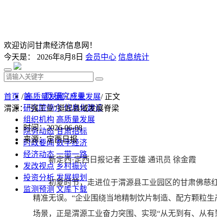
欢迎访问甘肃经济信息网！
今天是：
2026年8月8日
会员中心
信息统计
首 页
研究成果
首页
/
高质量发展
/
产业发展
/ 正文
研究院简介
信息化建设
渭源：“强工业”挺起县域发展脊梁
组织机构
高质量发展
时间：2026-06-08
院务动态
甘肃招标
来源：定西日报
时政要闻
数字经济
经济动态
一带一路
新定西·定西日报记者 王亚雄 通讯员 徐金霞
发改视点
乡村振兴
投资分析
发展规划
初夏时节，走进位于渭源县工业园区的甘肃佛慈红日
监测预测
文库下载
精准无误。“企业围绕当地精制饮片制造、配方颗粒生
场景，正是渭源工业奋力突围、实现“从无到有、从有