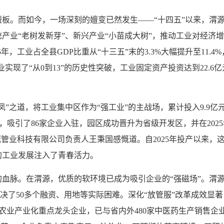
。而如今，一场深刻的嬗变已然发生——“十四五”以来，渭源
业“老树发新芽”、新兴产业“小苗成大树”，推动工业对经济增长
年，工业占全县GDP比重从“十三五”末的3.3%大幅提升至11.
现了“从0到13”的历史性突破，工业固定资产投资达到22.6亿元，
道，将工业集中区作为“强工业”的主战场，累计投入9.9亿元完
骼，吸引了86家企业入驻，园区成功晋升为省级开发区，并在20
管业科技有限公司负责人王秉国感慨道。自2025年投产以来，这
的工业发展注入了青春活力。
脉。在渭源，优质的软环境已成为吸引企业的“强磁场”。渭源将
业解决了50多个融资、用地等实际困难。深化“放管服”改革成效显
级农业产业化重点龙头企业，已与省内外480家中医药生产销售企