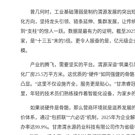
曾几何时，工业基础薄弱是制约渭源发展的突出短板
化方向，坚持龙头引领、链条延伸、集群发展，让传统产
到“支柱”的惊人一跃。数据是最有力的证明，截至2025
家，是“十三五”末的5倍。更令人振奋的是，亿元级企业实
模。
产业的腾飞，需要坚实的平台。渭源深谙“筑巢引凤”之
化厂房25.5万平方米。这优质的“硬件”如同强健的骨
凸显。“这里不仅设施齐全，服务更是贴心。”甘肃睿冠
里，年轻的技术员们熟练操作着智能化设备，为家乡
如果说硬件是骨骼，那么营商环境就是滋养发展的血
价体系，通过“包抓联”“六必访”机制，2025年为企
办率达99.9%。甘肃渭水源药业科技有限公司作为省