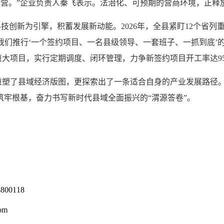
生产经营。”企业负责人秦飞表示。法治化、可预期的营商环境，正
新为引擎，积蓄发展新动能。2026年，全县紧盯12个省列重
“我们推行‘一个签约项目、一名县级领导、一套班子、一抓到底
大项目，实行定期调度、闭环管理，力争新签约项目开工率达9
了县域经济版图，更探索出了一条适合自身的产业发展路径。
筑牢根基，奋力书写新时代县域全面振兴的“渭源答卷”。
0118
om