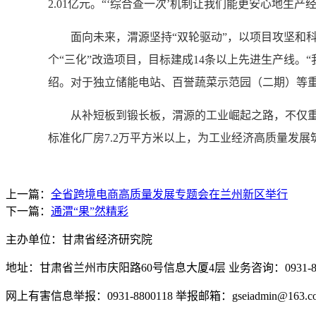
2.01亿元。“‘综合查一次’机制让我们能更安心地
面向未来，渭源坚持“双轮驱动”，以项目攻坚和科技创
个“三化”改造项目，目标建成14条以上先进生产线。
绍。对于独立储能电站、百誉蔬菜示范园（二期）等重
从补短板到锻长板，渭源的工业崛起之路，不仅重塑
标准化厂房7.2万平方米以上，为工业经济高质量发展
上一篇：
全省跨境电商高质量发展专题会在兰州新区举行
下一篇：
通渭“果”然精彩
主办单位：甘肃省经济研究院
地址：甘肃省兰州市庆阳路60号信息大厦4层 业务咨询：0931-880
网上有害信息举报：0931-8800118 举报邮箱：gseiadmin@163.c