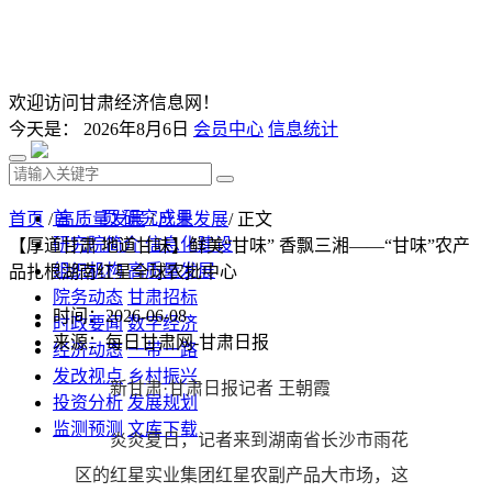
欢迎访问甘肃经济信息网！
今天是：
2026年8月6日
会员中心
信息统计
首 页
研究成果
首页
/
高质量发展
/
产业发展
/ 正文
研究院简介
信息化建设
【厚道甘肃 地道甘味】鲜美“甘味” 香飘三湘——“甘味”农产
组织机构
高质量发展
品扎根湖南红星全球农批中心
院务动态
甘肃招标
时间：2026-06-08
时政要闻
数字经济
来源：每日甘肃网-甘肃日报
经济动态
一带一路
发改视点
乡村振兴
新甘肃·甘肃日报记者 王朝霞
投资分析
发展规划
监测预测
文库下载
炎炎夏日，记者来到湖南省长沙市雨花
区的红星实业集团红星农副产品大市场，这