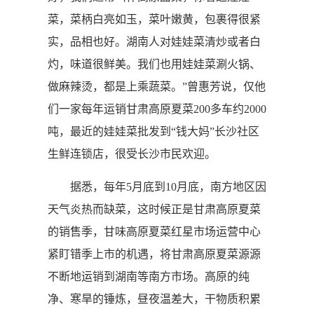
菜，菜柄白亮如玉，菜叶嫩黄，包裹得很紧
实，品相也好。湖南人对娃娃菜清炒或者白
灼，味道很鲜美。我们也用娃娃菜涮火锅、
做麻辣烫，都是上乘蔬菜。”曾惠芳说，仅他
们一家每年运销甘肃高原夏菜200多车约2000
吨，最近的娃娃菜批发到“钱大妈”长沙社区
生鲜连锁店，很受长沙市民欢迎。
据悉，每年5月底到10月底，南方地区因
天气炎热而缺菜，这时候正是甘肃高原夏菜
的销售季，甘味高原夏菜红星市场运营中心
紧盯错季上市的机遇，将甘肃高原夏菜源源
不断地运销到湖南等南方市场。高原的纯
净、寒旱的锤炼，昼夜温差大，干物质积累