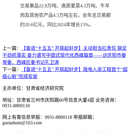
交易果品22.8万吨、高原夏菜4.3万吨、牛羊
肉及其他农产品4.5万吨左右，全年总交易额
约20.6亿元，同比2024年增长15%。
上一篇：
【奋进“十五五” 开局起好步】主动担当扛责任 铆足
干劲抓落实 奋力谱写中国式现代化西峰篇章——访庆阳市委
常委、西峰区委书记孔卫涛
下一篇：
【奋进“十五五” 开局起好步】陇电入浙工程首个“超
级心脏”完成安装
主办单位：甘肃省经济研究院
地址：甘肃省兰州市庆阳路60号信息大厦4层 业务咨询：
0931-8800118
网上有害信息举报：0931-8800118 举报邮箱：
gseiadmin@163.com