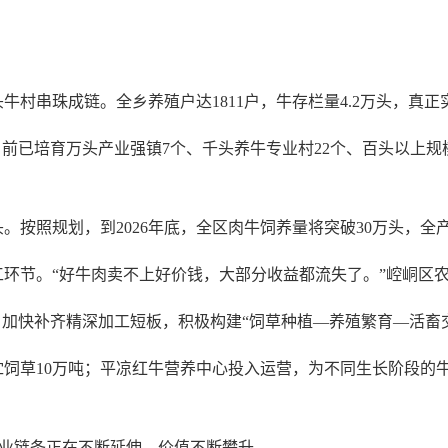
串珠成链。全乡养殖户达1811户，牛存栏量4.2万头，真正
培育万头产业强镇7个、千头养牛专业村22个、百头以上规模养
按照规划，到2026年底，全区肉牛饲养量将突破30万头，全产
节。“好牛肉卖不上好价钱，大部分收益都流失了。”崆峒区农
加快补齐精深加工短板，积极构建“饲草种植—养殖繁育—活畜
草10万吨；平凉红牛营养中心投入运营，为不同生长阶段的牛
产业链条正在不断延伸、价值不断攀升。