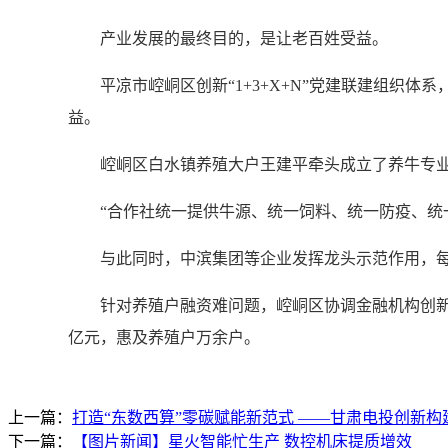
产业发展的最终目的，是让老百姓受益。
平凉市崆峒区创新“1+3+X+N”党建联建组织体系
益。
崆峒区白水镇养殖大户王建平牵头成立了养牛专业合
“合作社统一提供牛源、统一饲料、统一防疫、统一销
与此同时，中滨集团等企业发挥龙头示范作用，每年为
针对养殖户融资难问题，崆峒区协调金融机构创新推出
亿元，惠及养殖户万余户。
上一篇：
打造“东数西算”零碳赋能新范式 ——甘肃电投创新构
下一篇：
【图片新闻】星火智能忙生产 数控机床提质增效