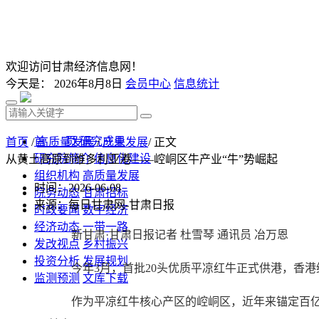
欢迎访问甘肃经济信息网！
今天是：
2026年8月8日
会员中心
信息统计
首 页
研究成果
首页
/
高质量发展
/
产业发展
/ 正文
研究院简介
信息化建设
从黄土高原到维多利亚港——崆峒区牛产业“牛”势崛起
组织机构
高质量发展
时间：2026-06-08
院务动态
甘肃招标
来源：每日甘肃网-甘肃日报
时政要闻
数字经济
经济动态
一带一路
新甘肃·甘肃日报记者 杜雪琴 通讯员 冶万恩
发改视点
乡村振兴
投资分析
发展规划
今年3月，首批20头优质平凉红牛正式供港，香港维
监测预测
文库下载
作为平凉红牛核心产区的崆峒区，近年来锚定百亿级产业