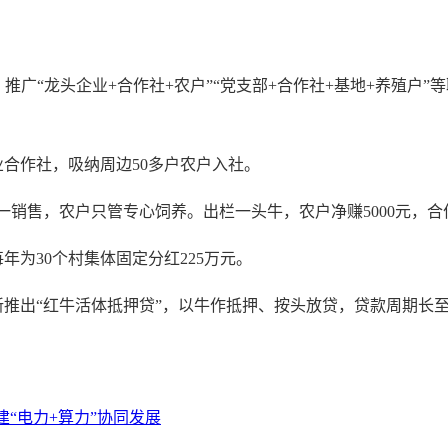
，推广“龙头企业+合作社+农户”“党支部+合作社+基地+养殖户
作社，吸纳周边50多户农户入社。
售，农户只管专心饲养。出栏一头牛，农户净赚5000元，合作
30个村集体固定分红225万元。
“红牛活体抵押贷”，以牛作抵押、按头放贷，贷款周期长至3年
建“电力+算力”协同发展