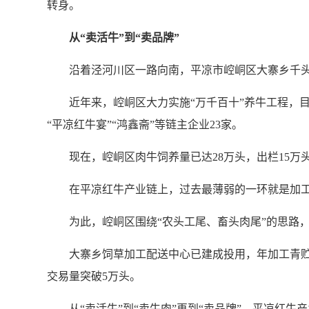
转身。
从“卖活牛”到“卖品牌”
沿着泾河川区一路向南，平凉市崆峒区大寨乡千头牛村
近年来，崆峒区大力实施“万千百十”养牛工程，目前已
“平凉红牛宴”“鸿鑫斋”等链主企业23家。
现在，崆峒区肉牛饲养量已达28万头，出栏15万头。
在平凉红牛产业链上，过去最薄弱的一环就是加工环
为此，崆峒区围绕“农头工尾、畜头肉尾”的思路，
大寨乡饲草加工配送中心已建成投用，年加工青贮饲
交易量突破5万头。
从“卖活牛”到“卖牛肉”再到“卖品牌”，平凉红牛