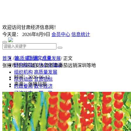
欢迎访问甘肃经济信息网！
今天是：
2026年8月9日
会员中心
信息统计
首 页
研究成果
首页
/
高质量发展
/
产业发展
/ 正文
研究院简介
信息化建设
张掖市甘州区靖安乡首茬串番茄远销深圳等地
组织机构
高质量发展
时间：2026-06-12
院务动态
甘肃招标
来源：张掖日报
时政要闻
数字经济
经济动态
一带一路
发改视点
乡村振兴
投资分析
发展规划
监测预测
文库下载