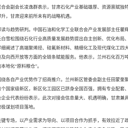
联合会副会长凌逸群表示，甘肃石化产业基础雄厚、资源禀赋独
攀升，甘肃迎来前所未有的战略机遇。
与趋势研判。中国石油和化学工业联合会产业发展部主任瞿辉细
长白雪松围绕石化行业高质量发展趋势提出自主创新、优化布局
详细阐述了高端聚烯烃、硅氟新材料、精细化工及现代煤化工四
接及向西开放等方面的全链条赋能服务。他表示，兰州石化百万
本地化“原料粮仓”。
各自产业优势作了招商推介。兰州新区管委会副主任田蒙奎聚
首个国家级新区，新区化工园区已跻身全国百强，拥有专业配套
会企业代表纷纷表示，此次对接会信息量大、机遇明确，甘肃兼
积极谋划项目落地。
专场，以产业需求为导向、以项目合作为抓手，有效拉近了政