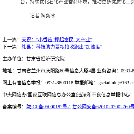
台，持续优化石化产业营商环境，推动更多优质化工
记者 陶奕冰
上一篇：
天祝：“小香菇”撑起富民“大产业”
下一篇：
礼县：科技助力夏粮抢收跑出“加速度”
主办单位：甘肃省经济研究院
地址：甘肃省兰州市庆阳路60号信息大厦4层 业务咨询：0931-880
网上有害信息举报：0931-8800118 举报邮箱：gseiadmin@163.c
中央网信办(国家互联网信息办公室)违法和不良信息举报中心：www.
备案编号：
陇ICP备05000182号-1
甘公网安备62010202002760