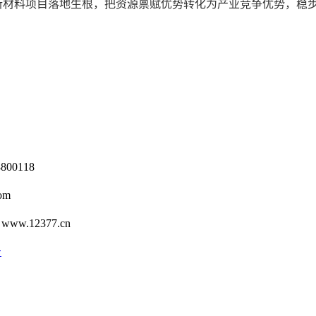
新材料项目落地生根，把资源禀赋优势转化为产业竞争优势，稳
0118
om
12377.cn
号