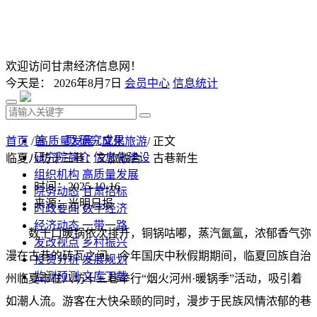
欢迎访问甘肃经济信息网！
今天是：
2026年8月7日
会员中心
信息统计
首 页
研究成果
首页
/
高质量发展
/
文化旅游
/ 正文
研究院简介
信息化建设
临夏八坊十三巷：文旅融合 古巷新生
组织机构
高质量发展
时间：2025-10-16
院务动态
甘肃招标
来源：光明日报
时政要闻
数字经济
经济动态
一带一路
数十口暖锅依次排开，铜锅咕嘟，蒸汽氤氲，浓郁香气弥
发改视点
乡村振兴
漫在古巷的砖瓦之间。今年国庆中秋假期期间，临夏回族自治
投资分析
发展规划
监测预测
文库下载
州临夏市在八坊十三巷举行“烟火河州·暖锅季”活动，吸引着
如潮人流。游客在大快朵颐的同时，漫步于民族风情浓郁的巷