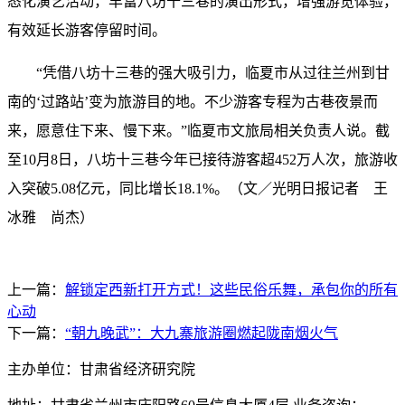
态化演艺活动，丰富八坊十三巷的演出形式，增强游览体验，
有效延长游客停留时间。
“凭借八坊十三巷的强大吸引力，临夏市从过往兰州到甘
南的‘过路站’变为旅游目的地。不少游客专程为古巷夜景而
来，愿意住下来、慢下来。”临夏市文旅局相关负责人说。截
至10月8日，八坊十三巷今年已接待游客超452万人次，旅游收
入突破5.08亿元，同比增长18.1%。（文／光明日报记者 王
冰雅 尚杰）
上一篇：
解锁定西新打开方式！这些民俗乐舞，承包你的所有
心动
下一篇：
“朝九晚武”：大九寨旅游圈燃起陇南烟火气
主办单位：甘肃省经济研究院