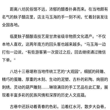
距离八坊民俗馆不远，浓郁的醋香扑鼻而来。在当地颇有
名气的麸子醋店里，店主马玉海的手一刻不闲，忙着封装发往
全国各地。
临夏麸子醋酿造技艺是甘肃省级非物质文化遗产。“不仅
本地人喜欢，这两年南方的回头客也越来越多。”马玉海一边
打包一边说，“有些游客第一次尝过之后，回去继续通过微信
下单。”
八坊十三巷堪称当地传统工艺的“大观园”，细腻的砖雕、
精巧的蛋雕、厚重的木刻、生动的泥塑、古朴的彩陶、绚丽的
刺绣、灵动的葫芦雕刻……琳琅满目的手工艺品在此汇聚，展
现着丰富多彩的民族风情和深厚的历史人文底蕴。
古巷中还跃动着青春的色彩。沿着红水河，散步大旮巷，