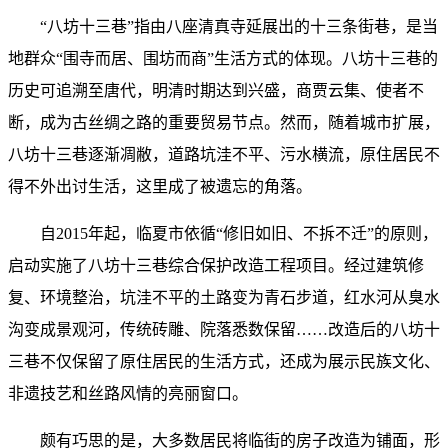
“八坊十三巷”指由八座清真寺延展出的十三条街巷，是当
地群众“围寺而居、围坊而商”生活方式的体现。八坊十三巷的
历史可追溯至唐代，明清时期达到兴盛，商贾云集、使者不
断，成为古丝绸之路的重要贸易节点。然而，随着城市扩展，
八坊十三巷逐渐凋敝，道路坑洼不平、污水横流，原住居民不
得不外出讨生活，这里成了被遗忘的角落。
自2015年起，临夏市依循“修旧如旧、不拆不迁”的原则，
启动实施了八坊十三巷综合保护改造工程项目。经过建筑修
复、环境整治，坑洼不平的土路变为青石步道，红水河从臭水
沟变成景观河，传统砖雕、院落悉数保留……改造后的八坊十
三巷不仅保留了原住居民的生活方式，还成为展示民族文化、
非遗技艺和丝路风情的亮丽窗口。
颇有巧思的是，大多数居民将临街的房子改造为铺面，形