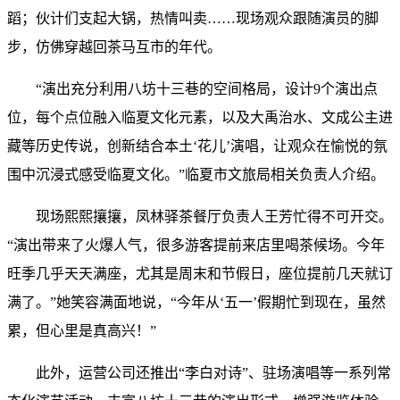
蹈；伙计们支起大锅，热情叫卖……现场观众跟随演员的脚
步，仿佛穿越回茶马互市的年代。
“演出充分利用八坊十三巷的空间格局，设计9个演出点
位，每个点位融入临夏文化元素，以及大禹治水、文成公主进
藏等历史传说，创新结合本土‘花儿’演唱，让观众在愉悦的氛
围中沉浸式感受临夏文化。”临夏市文旅局相关负责人介绍。
现场熙熙攘攘，凤林驿茶餐厅负责人王芳忙得不可开交。
“演出带来了火爆人气，很多游客提前来店里喝茶候场。今年
旺季几乎天天满座，尤其是周末和节假日，座位提前几天就订
满了。”她笑容满面地说，“今年从‘五一’假期忙到现在，虽然
累，但心里是真高兴！”
此外，运营公司还推出“李白对诗”、驻场演唱等一系列常