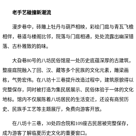
老手艺碰撞新潮流
漫步巷中，砖雕上牡丹与葫芦相映，彩绘门庭与青瓦飞檐
相伴，巷道与楼阁比邻，院落与门庭相通，处处流露出幽深错
落、古朴雅致的韵味。
大旮巷80号的八坊民俗馆是一处历史底蕴深厚的古建筑，
整座庭院融入了回、汉、藏等多个民族的文化元素，雕梁画
栋，气势宏伟。在八坊十三巷提升改造过程中，建筑原貌得以
完整保存，同时被打造为集民居展示、民俗体验于一体的文化
地标。馆内不仅展陈着八坊居民的生活变迁，还设有商贸历
史、民族手工艺等主题展厅，免费向游客开放。
在八坊十三巷，30处四合院和109座古民居被完整保存，
成为游客了解临夏历史文化的重要窗口。