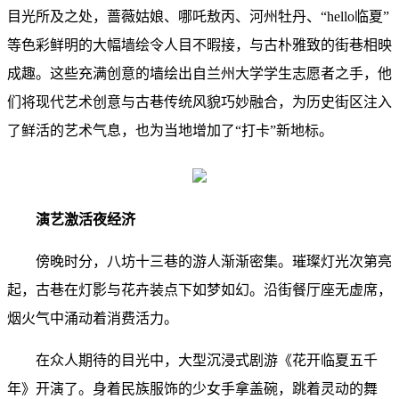
目光所及之处，蔷薇姑娘、哪吒敖丙、河州牡丹、“hello临夏”
等色彩鲜明的大幅墙绘令人目不暇接，与古朴雅致的街巷相映
成趣。这些充满创意的墙绘出自兰州大学学生志愿者之手，他
们将现代艺术创意与古巷传统风貌巧妙融合，为历史街区注入
了鲜活的艺术气息，也为当地增加了“打卡”新地标。
演艺激活夜经济
傍晚时分，八坊十三巷的游人渐渐密集。璀璨灯光次第亮
起，古巷在灯影与花卉装点下如梦如幻。沿街餐厅座无虚席，
烟火气中涌动着消费活力。
在众人期待的目光中，大型沉浸式剧游《花开临夏五千
年》开演了。身着民族服饰的少女手拿盖碗，跳着灵动的舞