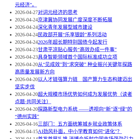
元经济”。
2026-04-27
对词元经济的思考
2026-04-24
京津冀协同发展广度深度不断拓展
2026-04-24
深化青年发展型城市建设
2026-04-24
民政部开展“乐享银龄”系列活动
2026-04-24
2026年超长期特别国债今起发行
2026-04-23
甘肃平凉贴心服务“高效办成一件事”
2026-04-23
具身智能领域首个国际标准成功立项
2026-04-20
从“见成效”到“求突破” 种业振兴关键年探路
高质量发展新方向
2026-04-20
以人才链强算力链 国产算力生态构建迈出
坚实步伐
2026-04-20
超大规模市场优势如何成为发展优势（读者
点题·共同关注）
2026-04-20
探路新型电力系统 ——透视向“新”逐“绿”的
“德州实践”
2026-04-16
三部门：五方面统筹城乡就业政策体系
2026-04-15
AI劲风扑面，中小学教育如何“进化”？
2026-04-14
首发首展扎堆 消博会折射中国市场强劲引力