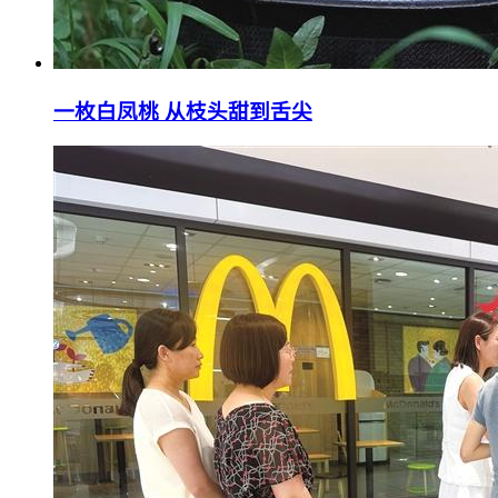
一枚白凤桃 从枝头甜到舌尖