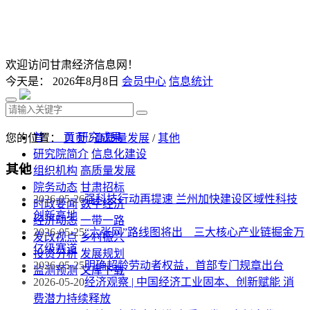
欢迎访问甘肃经济信息网！
今天是：
2026年8月8日
会员中心
信息统计
首 页
研究成果
您的位置：
首页
/
高质量发展
/
其他
研究院简介
信息化建设
其他
组织机构
高质量发展
院务动态
甘肃招标
2026-05-26
强科技行动再提速 兰州加快建设区域性科技
时政要闻
数字经济
创新高地
经济动态
一带一路
2026-05-25
“六张网”路线图将出 三大核心产业链掘金万
发改视点
乡村振兴
亿级赛道
投资分析
发展规划
2026-05-25
明确超龄劳动者权益，首部专门规章出台
监测预测
文库下载
2026-05-20
经济观察 | 中国经济工业固本、创新赋能 消
费潜力持续释放