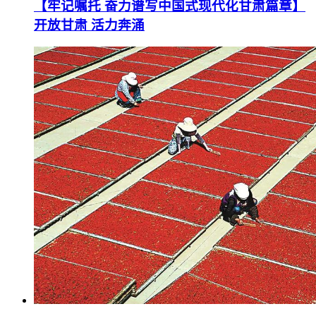
【牢记嘱托 奋力谱写中国式现代化甘肃篇章】
开放甘肃 活力奔涌