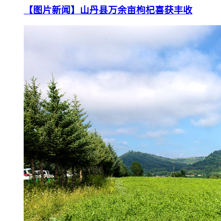
【图片新闻】山丹县万余亩枸杞喜获丰收