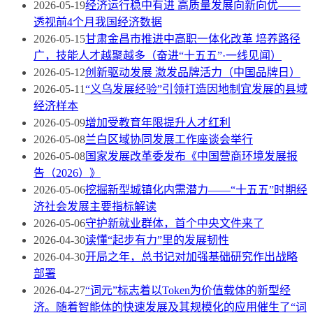
2026-05-19
经济运行稳中有进 高质量发展向新向优——
透视前4个月我国经济数据
2026-05-15
甘肃金昌市推进中高职一体化改革 培养路径
广，技能人才越聚越多（奋进“十五五”·一线见闻）
2026-05-12
创新驱动发展 激发品牌活力（中国品牌日）
2026-05-11
“义乌发展经验”引领打造因地制宜发展的县域
经济样本
2026-05-09
增加受教育年限提升人才红利
2026-05-08
兰白区域协同发展工作座谈会举行
2026-05-08
国家发展改革委发布《中国营商环境发展报
告（2026）》
2026-05-06
挖掘新型城镇化内需潜力——“十五五”时期经
济社会发展主要指标解读
2026-05-06
守护新就业群体，首个中央文件来了
2026-04-30
读懂“起步有力”里的发展韧性
2026-04-30
开局之年，总书记对加强基础研究作出战略
部署
2026-04-27
“词元”标志着以Token为价值载体的新型经
济。随着智能体的快速发展及其规模化的应用催生了“词