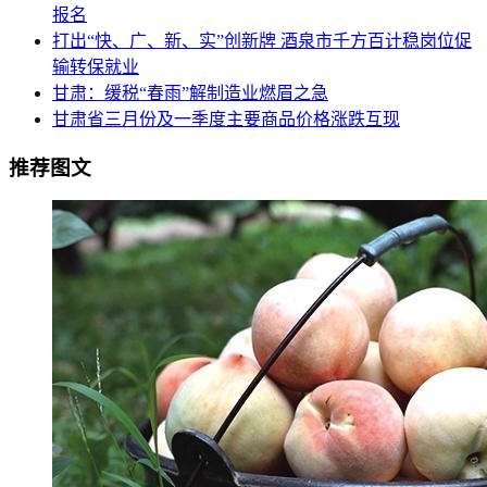
报名
打出“快、广、新、实”创新牌 酒泉市千方百计稳岗位促
输转保就业
甘肃：缓税“春雨”解制造业燃眉之急
甘肃省三月份及一季度主要商品价格涨跌互现
推荐图文