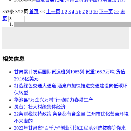
353条 3/12页
首页
<<
上一页
1
2
3
4
5
6
7
8
9
10
下一页
>>
末
页
相关信息
甘肃累计发运国际货运班列1965列 货重166.7万吨 货值
29.16亿美元
打造绿色交通大通道 酒泉市加快推进交通建设向低碳环
保转型
华池县“万企兴万村”行动助力春耕生产
灵台：壮大村级集体经济
22条财税扶持政策 条条都有含金量 兰州市优化营商环境
不来虚的
2022年甘肃省“百千万”创业引领工程系列选拔赛等你来