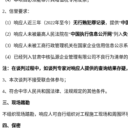
2、
信誉要求：
（
1
）
响应人近三年（
202
2
年至今）
无行贿犯罪记录
，提供
“
中
（
2
）
响应人未被最高人民法院在
“
中国执行信息公开网
”列入
失
（
3
）
响应人未被工商行政管理机关在国家企业信用信息公示系
（
4
）
已经列入
甘肃中核弘源企业管理有限
公司
不良行为清单
的
注：在
谈判
过程中，如
谈判
专家对
响应人
提供的查询结果存疑
3、
本次
谈判
不接受联合体
参与
；
4、
符合中华人民共和国法律、法规规定的其他条件。
三、现场踏勘
不组织现场踏勘，响应人可自行组织对工程施工现场和
周围
环
四、保密