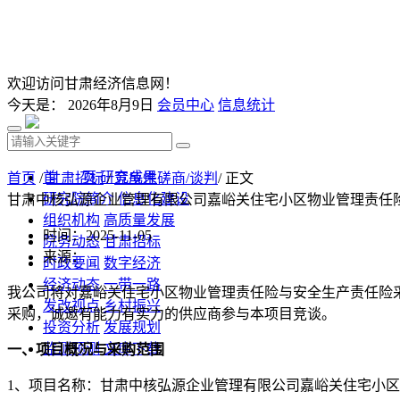
欢迎访问甘肃经济信息网！
今天是：
2026年8月9日
会员中心
信息统计
首 页
研究成果
首页
/
甘肃招标
/
竞争性磋商/谈判
/ 正文
研究院简介
信息化建设
甘肃中核弘源企业管理有限公司嘉峪关住宅小区物业管理责任
组织机构
高质量发展
时间：2025-11-05
院务动态
甘肃招标
来源：
时政要闻
数字经济
经济动态
一带一路
我公司将对嘉峪关住宅小区物业管理责任险与安全生产责任险
发改视点
乡村振兴
采购
，
诚邀
有能力有实力
的
供应商
参与
本项目
竞谈
。
投资分析
发展规划
监测预测
文库下载
一、项目概况与采购范围
1
、项目
名称
：甘肃中核弘源企业管理有限公司嘉峪关住宅小区