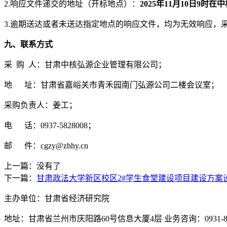
2.响应文件递交的地址（开标地点）：
2025年
11
月
10日9时
在中
3.逾期送达或者未送达指定地点的响应文件，均为无效响应，
九、联系方式
采
购
人：
甘肃中核弘源企业管理有限公司
；
地
址：甘肃省嘉峪关市青禾园南门弘源公司二楼会议室；
采购负责人：姜工；
电
话：
0937-582800
8
；
邮
件：cgzy@zhhy.cn
上一篇：没有了
下一篇：
甘肃政法大学新区校区2#学生食堂建设项目建设方案
主办单位：甘肃省经济研究院
地址：甘肃省兰州市庆阳路60号信息大厦4层 业务咨询：0931-880