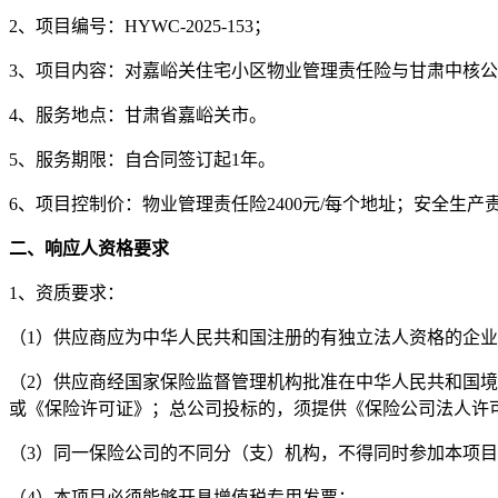
2、
项目编号：
H
Y
WC-
2025
-
153
；
3
、项目内容：对
嘉峪关住宅小区
物业管理责任险
与甘肃中核公
4、服务地点：
甘肃省嘉峪关市
。
5、服务期限：自合同签订起1年。
6、项目控制价：
物业管理责任险
2400元/每个地址；
安全生产
二
、响应人资格要求
1、资质要求：
（
1
）供应商应为中华人民共和国注册的有独立法人资格的企业
（
2）供应商经国家保险监督管理机构批准在中华人民共和国
或《保险许可证》；总公司投标的，须提供《保险公司法人许
（
3）同一保险公司的不同分（支）机构，不得同时参加本项
（
4）本项目必须能够开具增值税专用发票；