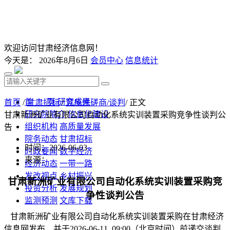
欢迎访问甘肃经济信息网！
今天是：
2026年8月6日
会员中心
信息统计
首 页
研究成果
首页
/
甘肃招标
/
竞争性磋商/谈判
/ 正文
研究院简介
信息化建设
甘肃新洲矿业有限公司自动化系统实训装置采购竞争性谈判公
组织机构
高质量发展
告
院务动态
甘肃招标
时间：2026-06-03
时政要闻
数字经济
来源：
经济动态
一带一路
发改视点
乡村振兴
甘肃新洲矿业有限公司自动化系统实训装置采购
竞
投资分析
发展规划
争性谈判公告
监测预测
文库下载
甘肃新洲矿业有限公司自动化系统实训装置采购
在甘肃经济
信息网发布，并于
202
6
-
06
-
11 09
:00（北京时间）前递交谈判