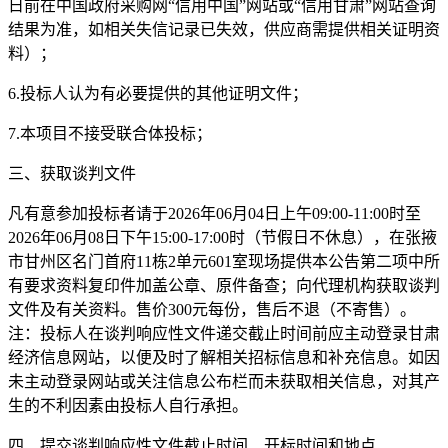
日前在中国政府采购网“信用中国”网站或“信用甘肃”网站查询
结果为准，如相关失信记录已失效，供应商需提供相关证明资
料）；
6
.投标人认为有必要提供的其他证明文件；
7.
本项目不接受联合体投标；
三、获取谈判文件
凡有意参加投标者请于
202
6
年
06
月
04
日上午
09:00-11:00时至
202
6
年
06
月
08
日下午
15:00-17:00时（节假日不休息），在张掖
市甘州区名门首府11栋2单元601室现场提供本公告第二项中所
有要求资料复印件加盖公章、原件备查；向代理机构获取谈判
文件及有关资料。售价300元每份，售后不退（不寄售）。
注：投标人在谈判响应性文件递交截止时间前应主动登录甘肃
经济信息网站，以便及时了解相关招标信息和补充信息。如因
未主动登录网站或关注信息公布栏而未获取相关信息，对其产
生的不利因素由投标人自行承担。
四、提交谈判响应性文件截止时间、开标时间和地点