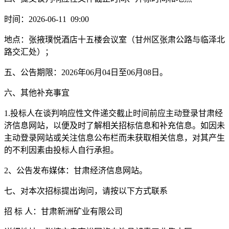
时间：
202
6
-
06
-
11
09
:00
地点：
张掖璞悦酒店十五楼会议室（甘州区张肃公路与临泽北
路交汇处）
；
五、公告期限：
202
6
年
06
月
04
日至
06
月
08
日。
六、其他补充事宜
1.投标人在谈判响应性文件递交截止时间前应主动登录甘肃经
济信息网站，以便及时了解相关招标信息和补充信息。如因未
主动登录网站或关注信息公布栏而未获取相关信息，对其产生
的不利因素由投标人自行承担。
2、公告发布媒体：甘肃经济信息网站。
七、对本次招标提出询问，请按以下方式联系
招
标
人：甘肃新洲矿业有限公司