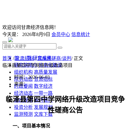
欢迎访问甘肃经济信息网！
今天是：
2026年8月9日
会员中心
信息统计
首 页
研究成果
首页
/
甘肃招标
/
竞争性磋商/谈判
/ 正文
研究院简介
信息化建设
临泽县第四中学网络升级改造项目
组织机构
高质量发展
时间：2026-06-03
院务动态
甘肃招标
来源：
时政要闻
数字经济
经济动态
一带一路
临泽县第四中学网络升级改造项目
竞争
发改视点
乡村振兴
投资分析
发展规划
性磋商公告
监测预测
文库下载
一、项目基本情况