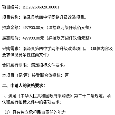
项目编号：
BD202606020106001
项目名称：
临泽县第四中学网络升级改造项目
。
预算金额：
元
（
肆拾玖万柒仟玖佰元整
）
497900.00
最高
限价：
元（
肆拾玖万柒仟玖佰元整
）
497900.00
采购需求：
临泽县第四中学网络升级改造项目
。
（具体
内容及
要求详见
竞争性磋商
文件）
合同履行期限：满足招标文件要求。
本项目（
是
/否
）接受联合体投标：否
。
二、申请人的资格要求：
1、满足《中华人民共和国政府采购法》第二十二条规定，承
认和履行招标文件中的各项要求：
（
1）具有独立承担民事责任的能力。