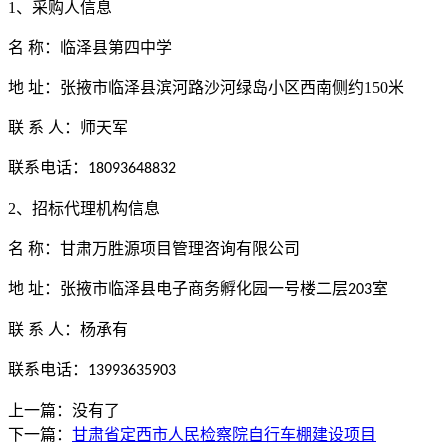
1、采购人信息
名
称：
临泽县第四中学
地
址：张掖市临泽县滨河路沙河绿岛小区西南侧约
150米
联
系
人：
师天军
联系电话：
18093648832
2、招标代理机构信息
名
称：
甘肃万胜源项目管理咨询有限公司
地
址：
张掖市临泽县电子商务孵化园一号楼二层
室
203
联
系
人：
杨承有
联系电话：
13993635903
上一篇：没有了
下一篇：
甘肃省定西市人民检察院自行车棚建设项目