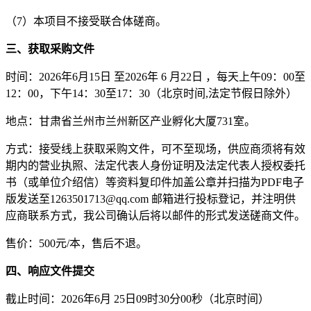
（
7
）
本项目不接受联合体磋商。
三、获取采购文件
时间：
202
6
年
6
月
15
日
至
202
6
年
6
月
22
日
，每天上午
09：00
至
12：00
，下午
14：30
至
1
7
：
30
（
北京时间
,法定节假日除外
）
地点：甘肃省兰州市兰州新区产业孵化大厦
731室。
方式：接受
线上获取采购文件
，可
不至现场
，供应商须
将有效
期内的
营业执照、法定代表人身份证明及法定代表人授权委托
书
（
或单位介绍信
）
等资料复印件加盖公章并扫描为
PDF电子
版发送至
1263501713
@qq.com 邮箱进行投标登记，并注明供
应商联系方式，我公司确认后将以邮件的形式发送磋商文件。
售价：
500元/本，售后不退。
四、响应文件提交
截止时间：
202
6
年
6
月
25
日
09时30分00秒
（
北京时间
）