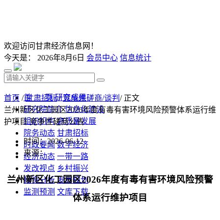
欢迎访问甘肃经济信息网！
今天是：
2026年8月6日
会员中心
信息统计
首 页
研究成果
首页
/
甘肃招标
/
竞争性磋商/谈判
/ 正文
研究院简介
信息化建设
兰州新区化工园区2026年度有毒有害环境风险预警体系运行维
组织机构
高质量发展
护项目 竞争性磋商公告
院务动态
甘肃招标
时间：2026-06-12
时政要闻
数字经济
来源：
经济动态
一带一路
发改视点
乡村振兴
兰州新区化工园区
2026年度有毒有害环境风险预警
投资分析
发展规划
监测预测
文库下载
体系运行维护
项目