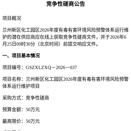
竞争性磋商公告
项目概况
兰州新区化工园区
2026年度有毒有害环境风险预警体系运行维
护
的潜在供应商应在
线上
获取竞争性磋商文件
，并于
202
6
年
6
月
25
日
09时30分
（北京
时间）
前提交响应文件。
一、项目基本情况
项目编号：
GSZXLZXQ－202
6
－
037
项目名称：
兰州新区化工园区
2026年度有毒有害环境风险预警
体系运行维护项目
采购方式：竞争性磋商
预算金额：
50
万
元
最高限价：
50
万
元