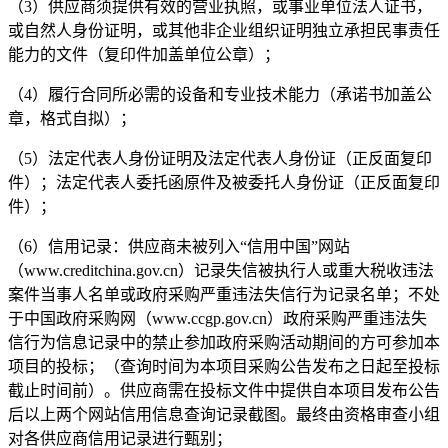
（
3）
供应商须提供有效的营业执照，或事业单位法人证书，
或自然人身份证明，或其他非企业组织证明独立承担民事责任
能力的文件
（
复印件加盖单位公章
）
；
（
4
）履行合同所必需的设备和专业技术能力（承诺书加盖公
章，格式自拟）
；
（
5
）
法定代表人身份证明及法定代表人身份证
（
正反面复印
件
）
；法定代表人委托函原件及被委托人身份证
（
正反面复印
件
）
；
（
6
）
信用记录：供应商未被列入
“信用中国”网站
（
www.creditchina.gov.cn
）
记录失信被执行人或重大税收违法
案件当事人名单或政府采购严重违法失信行为记录名单；不处
于中国政府采购网
（
www.ccgp.gov.cn
）
政府采购严重违法失
信行为信息记录中的禁止参加政府采购活动期间的方可参加本
项目的投标；
（
查询时间为本项目采购公告发布之日起至投标
截止时间前
）
。供应商需在投标文件中提供自本项目发布公告
后以上两个网站信用信息查询记录截图。最终由资格审查小组
对各供应商信用记录进行甄别；