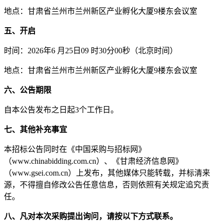
地点：
甘肃省兰州市兰州新区产业孵化大厦
9
楼东会议室
五、开启
时间：
202
6
年
6
月
25
日
09 时30分00秒
（
北京时间
）
地
点：甘肃省兰州市兰州新区产业孵化大厦
9
楼东会议室
六、公告期限
自本公告发布之日起
3个工作日
。
七、其他补充事宜
本招标公告同时在《中国采购与招标网》
（
www.chinabidding.com.cn
）
、《甘肃经济信息网》
（
www.gsei.com.cn
）
上发布，其他媒体只能转载，并标清来
源，不得擅自修改公告任意信息，否则依照有关规定追究责
任。
八、凡对本次采购提出询问，请按以下方式联系。