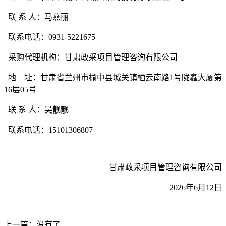
联
系
人：马燕丽
联系电话
：
0931
-
5221675
采购代理机构：
甘肃政采项目管理咨询有限公司
地
址：
甘肃省兰州市榆中县城关镇栖云南路
1号陇鑫大厦第
16层05号
联
系
人：
吴靓靓
联系电话：
15101306807
甘肃政采项目管理咨询有限公司
202
6
年
6
月
12
日
上一篇：没有了