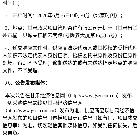
时间）
；
2、开启时间：
2026年6月2
6
日
09时30分（北京时间）
；
3、地点：
甘肃政采项目管理咨询有限公司开标室（甘肃省兰
州市榆中县城关镇栖云南路
1号陇鑫大厦第16层05号）
；
4、递交响应文件时，供应商法定代表人或其授权的委托代理
人须携带法定代表人
身份
证明、授权委托书原件及身份证原件
到场，否则不予受理；逾期送达的或者未送达指定地点的响应
文件，不予受理。
八、公告发布媒体：
本次公告在甘肃经济信息网（
http://www.gsei.com.cn）发布
，
一切采购信息最终以甘肃经济信息网
（
http://www.gsei.com.cn）发布为准。供应商应以甘肃经济信
息网发布的项目信息（包括项目更正信息（如有）、项目成交
信息等）为准，
切勿
轻信其他媒体信息，如受到任何损失，后
果自负。