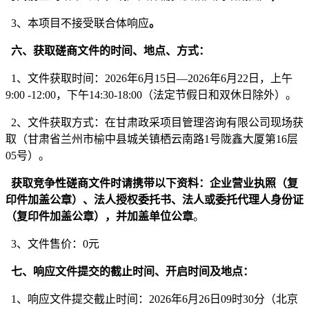
3
、本项目不接受联合体响应
。
六、获取磋商文件的时间、地点、方式：
1、文件获取时间：
2026年6月
15
日
—2026年6月
22
日
，上午
9:00 -12:00，下午14:30-1
8
:00（法定节假日和双休日除外）。
2、文件获取方式：
在甘肃政采项目管理咨询有限公司现场获
取（甘肃省兰州市榆中县城关镇栖云南路
1号陇鑫大厦第16层
05号）。
获取竞争性磋商文件时请携带以下资料：企业营业执照（复
印件加盖公章）、法人授权委托书、法人或委托代理人身份证
（复印件加盖公章），并加盖单位公章
。
3、文件售价：
0
元
七、响应文件提交的截止时间、开启时间及地点：
1、响应文件提交截止时间：
2026年
6
月
2
6
日
09时30分（北京