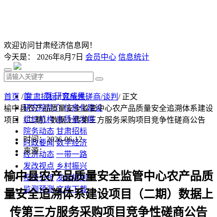
欢迎访问甘肃经济信息网！
今天是：
2026年8月7日
会员中心
信息统计
首 页
研究成果
首页
/
甘肃招标
/
竞争性磋商/谈判
/ 正文
研究院简介
信息化建设
榆中县农产品质量安全监管中心农产品质量安全追溯体系建设
组织机构
高质量发展
项目（二期）数据上传第三方服务采购项目竞争性磋商公告
院务动态
甘肃招标
时间：2026-06-12
时政要闻
数字经济
来源：
经济动态
一带一路
发改视点
乡村振兴
榆中县农产品质量安全监管中心农产品质
投资分析
发展规划
监测预测
文库下载
量安全追溯体系建设项目（二期）数据上
传第三方服务采购项目竞争性磋商
公告