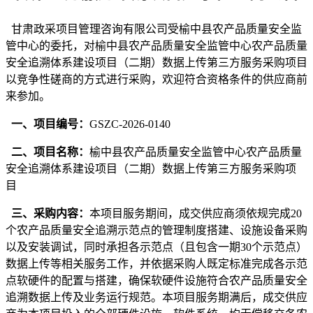
甘肃政采项目管理咨询有限公司
受
榆中县农产品质量安全监
管中心
的
委
托
，
对
榆中县农产品质量安全监管中心
农产品质量
安全追溯体系建设项目（二期）数据上传第三方服务采购项目
以竞争性磋商的方式进行采购，
欢
迎
符合
资
格
条
件
的
供应商
前
来参
加
。
一、项目编号：
GSZC-2026-0140
二、项目名称：
榆中县农产品质量安全监管中心农产品质量
安全追溯体系建设项目（二期）数据上传第三方服务采购项
目
三、采购内容：
本项目服务期间，
成交供应商
须依规完成
20
个农产品质量安全追溯示范点的管理制度搭建、设施设备采购
以及安装调试，同时承担各示范点
（
且包含一期
30个示范点
）
数据上传等相关服务工作，并依据采购人既定标准完成各示范
点软硬件的配置与搭建，确保软硬件设施符合农产品质量安全
追溯数据上传及业务运行规范。本项目服务期满后，
成交供应