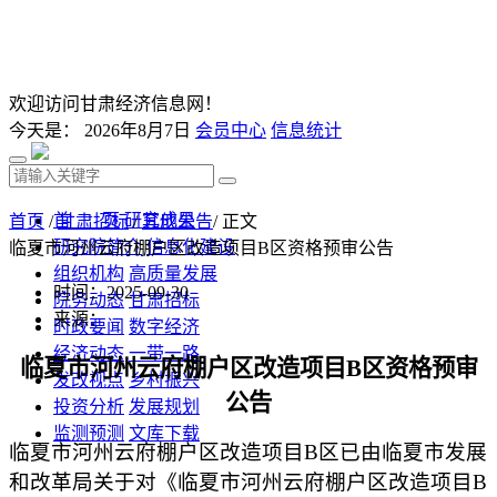
欢迎访问甘肃经济信息网！
今天是：
2026年8月7日
会员中心
信息统计
首 页
研究成果
首页
/
甘肃招标
/
其他公告
/ 正文
研究院简介
信息化建设
临夏市河州云府棚户区改造项目B区资格预审公告
组织机构
高质量发展
时间：2025-09-30
院务动态
甘肃招标
来源：
时政要闻
数字经济
经济动态
一带一路
临夏市河州云府棚户区改造项目
B区
资格预审
发改视点
乡村振兴
公告
投资分析
发展规划
监测预测
文库下载
临夏市河州云府棚户区改造项目
B区已由临夏市发展
和改革局关于对《临夏市河州云府棚户区改造项目B