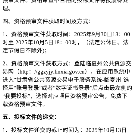
预审文件。资格审查不合格的投标文件将按废标处
理。
四、资格预审文件获取时间及方式：
1、资格预审文件获取时间：202
5
年
9
月
30
日
18
：
00
时至 202
5
年
10
月
5
日
18
：
00时，（法定公休日、法
定节假日不除外)；
2、资格预审文件获取方式：登陆临夏州公共资源交
易网（http：//ggzyjy.linxia.gov.cn），在应用系统中
进入“甘肃省公共资源交易电子服务系统-临夏州”选
择用“账号登录”或者“数字证书登录”后点击最左侧的
“我要投标”，选择对应项目资格预审公告，免费下
载资格预审文件。
五、投标文件的递交：
1、投标文件递交的截止时间为：202
5
年
10
月
13
日