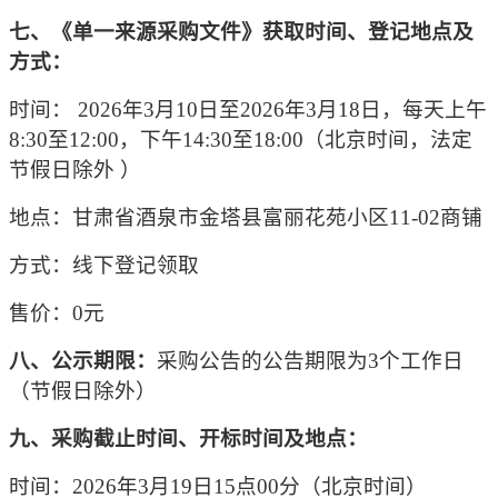
七、《单一来源采购文件》获取时间、登记地点及
方式：
时间：
2026
年
3
月
10
日至
2026
年
3
月
18
日，每天上午
8:30至12:00，下午14:30至18:00（北京时间，法定
节假日除外 ）
地点：
甘肃省酒泉市金塔县富丽花苑小区
11-02商铺
方式：
线下登记领取
售价：
0元
八、公示期限：
采购公告的公告期限为
3个工作日
（节假日除外）
九、采购截止时间、开标时间及地点：
时间：
20
26
年
3
月
19
日
15
点
00分（北京时间）