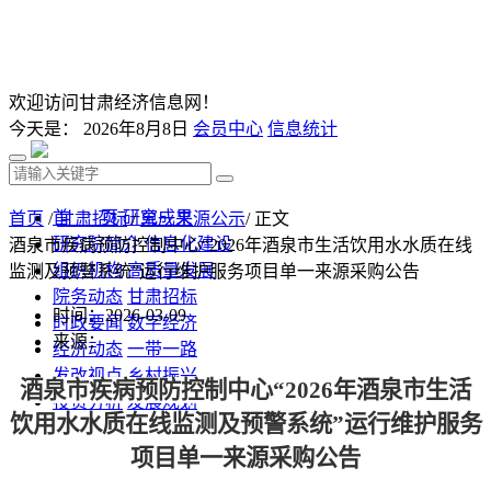
欢迎访问甘肃经济信息网！
今天是：
2026年8月8日
会员中心
信息统计
首 页
研究成果
首页
/
甘肃招标
/
单一来源公示
/ 正文
研究院简介
信息化建设
酒泉市疾病预防控制中心“2026年酒泉市生活饮用水水质在线
组织机构
高质量发展
监测及预警系统”运行维护服务项目单一来源采购公告
院务动态
甘肃招标
时间：2026-03-09
时政要闻
数字经济
来源：
经济动态
一带一路
发改视点
乡村振兴
酒泉市疾病预防控制中心
“2026年酒泉市生活
投资分析
发展规划
饮用水水质在线监测及预警系统”运行维护服务
监测预测
文库下载
项目
单一来源采购公告