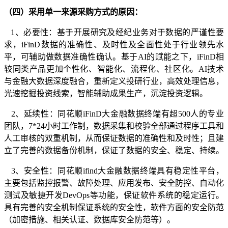
（四）采用单一来源采购方式的原因：
1、必要性：基于
开展研究及经纪业务
对于数据的严谨性要
求，
iFinD数据的准确性、及时性及全面性处于行业领先水
平，可辅助做数据准确性确认
。基于
AI的赋能之下，iFinD相
较同类产品更加个性化、智能化、流程化、社区化。AI技术
与金融大数据深度融合，重新定义投研行业，高效处理信息，
光速挖掘投资线索，智能辅助成果生产，沉淀投资逻辑。
2、延续性：同花顺iFinD大金融数据终端有超500人的专业
团队，7*24小时工作制，数据采集和校验全部通过程序工具和
人工审核的双重机制，从而保证数据的准确性和及时性；且建
立了完善的数据备份机制，保证了数据的安全、稳定、持续。
3、安全性：
同花顺
ifind大金融数据终端具有
稳定性平台
，
主要包括监控报警、故障处理、应用发布、安全防控、自动化
测试及敏捷开发
DevOps等功能，保证软件系统的稳定运行。
具
有完善的安全机制保证系统的安全性
，软件方面的安全防范
（加密措施、相关认证、数据库安全防范
等
）。