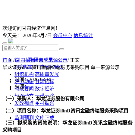
欢迎访问甘肃经济信息网！
今天是：
2026年8月7日
会员中心
信息统计
首 页
研究成果
首页
/
甘肃招标
/
单一来源公示
/ 正文
研究院简介
信息化建设
华龙证券ifinD资讯金融终端服务采购项目 单一来源公示
组织机构
高质量发展
时间：2026-03-10
院务动态
甘肃招标
来源：
时政要闻
数字经济
经济动态
一带一路
（一）采购人：
华龙证券股份有限公司
发改视点
乡村振兴
投资分析
发展规划
（二）项目名称：
华龙证券
ifinD资讯金融终端服务采购项目
监测预测
文库下载
（三）拟采购的货物说明：
华龙证券
ifinD资讯金融终端服务
采购项目