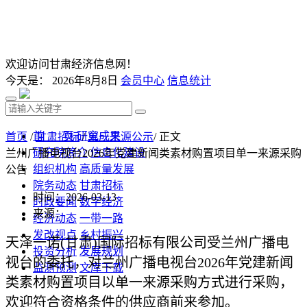
欢迎访问甘肃经济信息网！
今天是：
2026年8月8日
会员中心
信息统计
首 页
研究成果
首页
/
甘肃招标
/
单一来源公示
/ 正文
研究院简介
信息化建设
兰州广播电视台2026年党建新闻类素材购置项目单一来源采购
组织机构
高质量发展
公告
院务动态
甘肃招标
时间：2026-03-13
时政要闻
数字经济
来源：
经济动态
一带一路
发改视点
乡村振兴
天泽一诺(甘肃)国际招标有限公司
受
兰州广播电
投资分析
发展规划
视台
的委托
，
对
兰州广播电视台
2026年党建新闻
监测预测
文库下载
类素材购置项目
以单一来源采购方式进行采购，
欢迎符合资格条件的供应商前来参加。