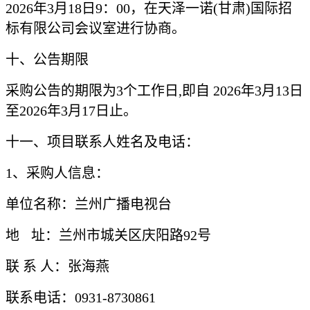
202
6
年
3
月
18
日
9：00
，在天泽一诺
(甘肃)国际招
标有限公司会议室
进行协商
。
十、公告期限
采购公告的期限为
3个工作日
,
即自
202
6
年
3
月
13
日
至
202
6
年
3
月
17
日止
。
十一、项目联系人姓名及电话：
1、采购人信息：
单位名称：兰州广播电视台
地
址：兰州市城关区庆阳路
92号
联
系
人：
张海燕
联系电话：
0931-8730861