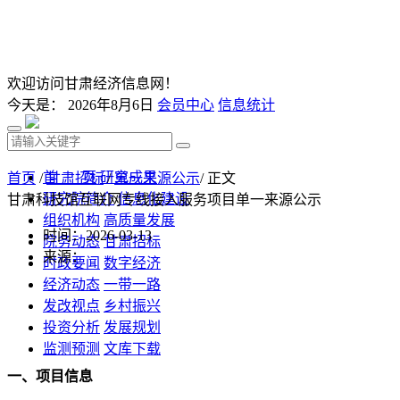
欢迎访问甘肃经济信息网！
今天是：
2026年8月6日
会员中心
信息统计
首 页
研究成果
首页
/
甘肃招标
/
单一来源公示
/ 正文
研究院简介
信息化建设
甘肃科技馆互联网专线接入服务项目单一来源公示
组织机构
高质量发展
时间：2026-03-13
院务动态
甘肃招标
来源：
时政要闻
数字经济
经济动态
一带一路
发改视点
乡村振兴
投资分析
发展规划
监测预测
文库下载
一、项目信息