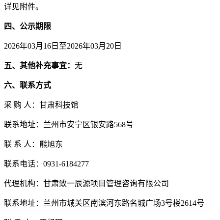
详见附件。
四、公示期限
2026
年
03
月
16
日至
2026
年
03
月
20
日
五、其他补充事宜：
无
六、联系方式
采 购 人：甘肃科技馆
联系地址：兰州市安宁区银安路568号
联 系 人：熊旭东
联系电话：0931-6184277
代理机构：甘肃致一辰源项目管理咨询有限公司
联系地址：
兰州市城关区南滨河东路名城广场3号楼2614号