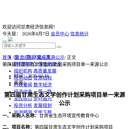
欢迎访问甘肃经济信息网！
今天是：
2026年8月7日
会员中心
信息统计
首 页
研究成果
首页
/
甘肃招标
/
单一来源公示
/ 正文
研究院简介
信息化建设
第四届甘肃生态文学创作计划采购项目单一来源公示
组织机构
高质量发展
时间：2026-03-16
院务动态
甘肃招标
来源：
时政要闻
数字经济
经济动态
一带一路
第四届甘肃生态文学创作计划采购项目
单一来源
发改视点
乡村振兴
公示
投资分析
发展规划
监测预测
文库下载
一、采购人名称：
甘肃省生态环境宣传教育中心
二、项目名称：
第四届甘肃生态文学创作计划采购项目