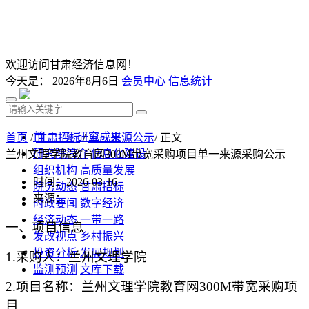
欢迎访问甘肃经济信息网！
今天是：
2026年8月6日
会员中心
信息统计
首 页
研究成果
首页
/
甘肃招标
/
单一来源公示
/ 正文
研究院简介
信息化建设
兰州文理学院教育网300M带宽采购项目单一来源采购公示
组织机构
高质量发展
时间：2026-03-16
院务动态
甘肃招标
来源：
时政要闻
数字经济
经济动态
一带一路
一、项目信息
发改视点
乡村振兴
投资分析
发展规划
1.采购人：兰州文理学院
监测预测
文库下载
2.项目名称：兰州文理学院教育网300M带宽采购项
目