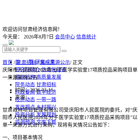
欢迎访问甘肃经济信息网！
今天是：
2026年8月7日
会员中心
信息统计
首 页
研究成果
首页
/
甘肃招标
/
单一来源公示
/ 正文
研究院简介
信息化建设
庆阳市人民医院2026年分子医学实验室17项质控品采购项目单
组织机构
高质量发展
一来源采购公告
院务动态
甘肃招标
时间：2026-03-16
时政要闻
数字经济
来源：
经济动态
一带一路
发改视点
乡村振兴
甘肃政祥项目管理有限公司受
庆阳市人民医院
的委托，对
“
庆
投资分析
发展规划
阳市人民医院
2026年分子医学实验室17项质控品采购项目
”以
监测预测
文库下载
单一来源方式进行采购，现将有关情况公告如下：
一、项目基本情况