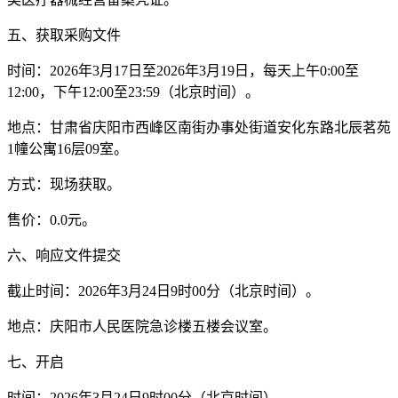
五
、获取采购文件
时间：
202
6
年
3
月
17
日至
202
6
年
3
月
19
日，每天上午
0:00至
12:00，下午12:00至23:59（北京时间）。
地点：甘肃省庆阳市西峰区南街办事处街道安化东路北辰茗苑
1幢公寓16层09室。
方式：现场获取。
售价：
0.0元。
六
、响应文件提交
截止时间：
202
6
年
3
月
24
日
9
时
00分（北京时间）。
地点：
庆阳市人民医院急诊楼五楼会议室
。
七
、开启
时间：
202
6
年
3
月
24
日
9
时
00分（北京时间）。