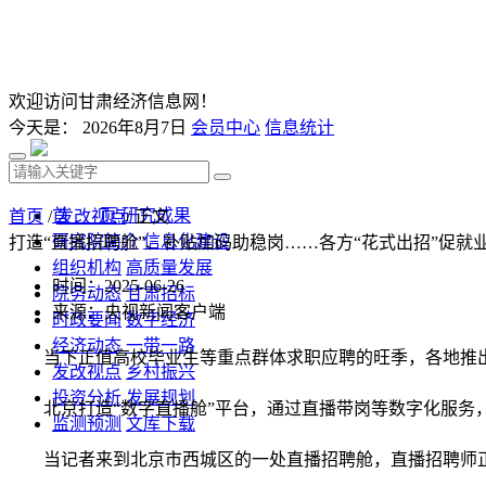
欢迎访问甘肃经济信息网！
今天是：
2026年8月7日
会员中心
信息统计
首 页
研究成果
首页
/
发改视点
/ 正文
研究院简介
信息化建设
打造“直播招聘舱”、补贴加码助稳岗……各方“花式出招”促就
组织机构
高质量发展
时间：2025-06-26
院务动态
甘肃招标
来源：央视新闻客户端
时政要闻
数字经济
经济动态
一带一路
当下正值高校毕业生等重点群体求职应聘的旺季，各地推
发改视点
乡村振兴
投资分析
发展规划
北京打造“数字直播舱”平台，通过直播带岗等数字化服务
监测预测
文库下载
当记者来到北京市西城区的一处直播招聘舱，直播招聘师正