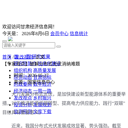
欢迎访问甘肃经济信息网！
今天是：
2026年8月6日
会员中心
信息统计
首 页
研究成果
首页
/
发改视点
/ 正文
研究院简介
信息化建设
【专家观点】破解分布式光伏消纳难题
组织机构
高质量发展
时间：2026-05-27
院务动态
甘肃招标
来源：国家信息中心
时政要闻
数字经济
经济动态
一带一路
大力发展分布式光伏，是加快建设新型能源体系的重要举
发改视点
乡村振兴
措，对于推进能源低碳转型、提高电力供应能力、践行“双碳”
投资分析
发展规划
监测预测
文库下载
目标具有重要意义。
近来，我国分布式光伏发展成效显著、势头强劲。截至