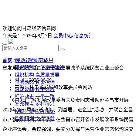
欢迎访问甘肃经济信息网！
今天是：
2026年8月7日
会员中心
信息统计
首 页
研究成果
首页
/
发改视点
/ 正文
研究院简介
信息化建设
省发展改革委联合召开省市发展改革系统民营企业座谈会
组织机构
高质量发展
时间：2026-06-09
院务动态
甘肃招标
来源：甘肃省发展和改革委员会网站
时政要闻
数字经济
经济动态
一带一路
6月8日，省发展改革委有关负责同志带队赴金昌市开展
发改视点
乡村振兴
2026年第二季度“送政策、到基层、进企业”活动，并联合金昌
投资分析
发展规划
监测预测
文库下载
市、张掖市发展改革委，在金昌市召开省市发展改革系统民营
企业座谈会。会议强调，要充分发挥与民营企业常态化沟通交