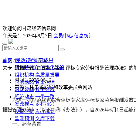
欢迎访问甘肃经济信息网！
今天是：
2026年8月7日
会员中心
信息统计
首 页
研究成果
首页
/
发改视点
/ 正文
研究院简介
信息化建设
关于《甘肃省综合评标专家库评标专家劳务报酬管理办法》的
组织机构
高质量发展
时间：2026-06-12
院务动态
甘肃招标
来源：甘肃省发展和改革委员会网站
时政要闻
数字经济
经济动态
一带一路
为进一步规范我省综合评标专家库评标专家劳务报酬发放
发改视点
乡村振兴
报酬管理办法》（以下简称《办法》），自2026年6月1日起施
投资分析
发展规划
监测预测
文库下载
一、起草背景