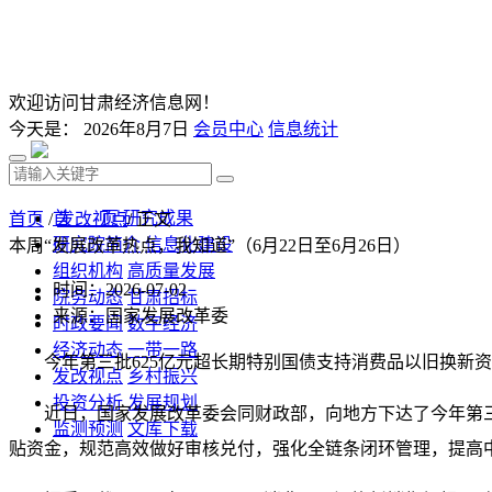
欢迎访问甘肃经济信息网！
今天是：
2026年8月7日
会员中心
信息统计
首 页
研究成果
首页
/
发改视点
/ 正文
研究院简介
信息化建设
本周“发展改革热点，我知道”（6月22日至6月26日）
组织机构
高质量发展
时间：2026-07-02
院务动态
甘肃招标
来源：国家发展改革委
时政要闻
数字经济
经济动态
一带一路
今年第三批625亿元超长期特别国债支持消费品以旧换新
发改视点
乡村振兴
投资分析
发展规划
近日，国家发展改革委会同财政部，向地方下达了今年第
监测预测
文库下载
贴资金，规范高效做好审核兑付，强化全链条闭环管理，提高