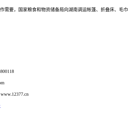
工作需要，国家粮食和物资储备局向湖南调运帐篷、折叠床、毛
0118
om
12377.cn
号