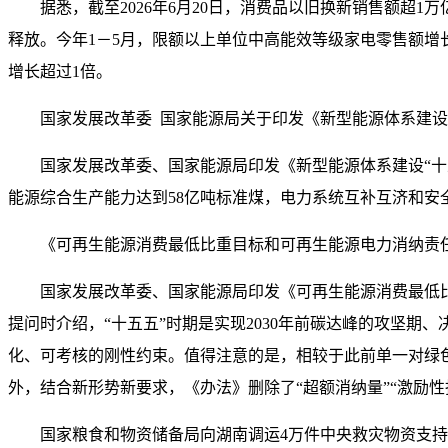
据悉，截至2026年6月20日，消费品以旧换新销售额超1万亿
释放。今年1－5月，限额以上单位中高能效等级家电零售额增
增长超过1倍。
国家发展改革委 国家能源局关于印发《新型能源体系建设
国家发展改革委、国家能源局印发《新型能源体系建设“十
能源综合生产能力达到58亿吨标准煤，电力系统互补互济和安
《可再生能源消费最低比重目标和可再生能源电力消纳责任权
国家发展改革委、国家能源局印发《可再生能源消费最低比
提问时介绍，“十五五”时期是实现2030年前碳达峰的攻坚期
化、可考核的刚性约束。值得注意的是，相较于此前单一对绿
外，结合新形势新要求，《办法》删除了“超额消纳量”“激励性
国家粮食和物资储备局向湖南调运4万件中央救灾物资支