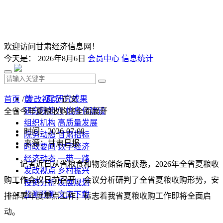
欢迎访问甘肃经济信息网！
今天是：
2026年8月6日
会员中心
信息统计
首 页
研究成果
首页
/
发改视点
/ 正文
研究院简介
信息化建设
全省今年夏粮收购将全面展开
组织机构
高质量发展
时间：2026-07-08
院务动态
甘肃招标
来源：甘肃日报
时政要闻
数字经济
经济动态
一带一路
记者近日从省粮食和物资储备局获悉，2026年全省夏粮收
发改视点
乡村振兴
购工作会议日前召开，会议分析研判了全省夏粮收购形势，安
投资分析
发展规划
监测预测
文库下载
排部署年度重点工作，标志着我省夏粮收购工作即将全面启
动。