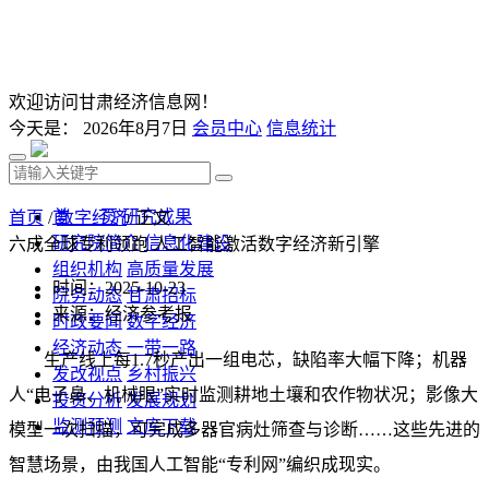
欢迎访问甘肃经济信息网！
今天是：
2026年8月7日
会员中心
信息统计
首 页
研究成果
首页
/
数字经济
/ 正文
研究院简介
信息化建设
六成全球专利领跑 人工智能激活数字经济新引擎
组织机构
高质量发展
时间：2025-10-23
院务动态
甘肃招标
来源：经济参考报
时政要闻
数字经济
经济动态
一带一路
生产线上每1.7秒产出一组电芯，缺陷率大幅下降；机器
发改视点
乡村振兴
人“电子鼻、机械眼”实时监测耕地土壤和农作物状况；影像大
投资分析
发展规划
监测预测
文库下载
模型一次扫描，可完成多器官病灶筛查与诊断……这些先进的
智慧场景，由我国人工智能“专利网”编织成现实。