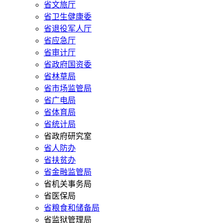
省文旅厅
省卫生健康委
省退役军人厅
省应急厅
省审计厅
省政府国资委
省林草局
省市场监管局
省广电局
省体育局
省统计局
省政府研究室
省人防办
省扶贫办
省金融监管局
省机关事务局
省医保局
省粮食和储备局
省监狱管理局