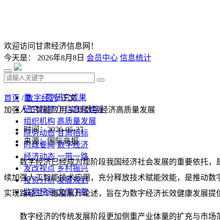
欢迎访问甘肃经济信息网！
今天是：
2026年8月8日
会员中心
信息统计
首 页
研究成果
首页
/
数字经济
/ 正文
研究院简介
信息化建设
加强人工智能应用 实现数字经济高质量发展
组织机构
高质量发展
时间：2026-05-27
院务动态
甘肃招标
来源：国际商报
时政要闻
数字经济
经济动态
一带一路
数字经济已经成为现阶段我国经济社会发展的重要依托，
发改视点
乡村振兴
续加强人工智能技术应用，充分释放技术赋能效能，是推动数
投资分析
发展规划
监测预测
文库下载
实现路径三个维度展开论述，旨在为数字经济长效健康发展提
数字经济的传统发展阶段更加侧重产业体量的扩充与市场