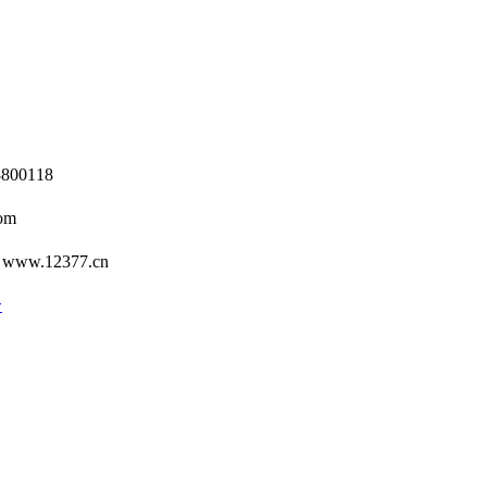
0118
om
12377.cn
号