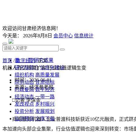
欢迎访问甘肃经济信息网！
今天是：
2026年8月8日
会员中心
信息统计
首 页
研究成果
首页
/
数字经济
/ 正文
研究院简介
信息化建设
机器人百亿阵营扩容 行业估值逻辑生变
组织机构
高质量发展
时间：2026-06-01
院务动态
甘肃招标
来源：经济参考报
时政要闻
数字经济
经济动态
一带一路
□记者 李保金
发改视点
乡村振兴
投资分析
发展规划
监测预测
文库下载
商用服务机器人企业普渡科技斩获近10亿元融资，正式跻
本加速向头部企业集聚，行业估值逻辑也迎来深刻转变：市场