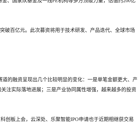
基金、国家队基金及一线PE机构等多方顶级力量，估值约200亿
值突破百亿元。此次募资将用于技术研发、产品迭代、全球市场
能赛道的融资呈现出几个比较明显的变化：一是单笔金额更大、产
加关注实际落地进展；三是产业协同属性增强，越来越多的投资
在科创板上会，云深处、乐聚智能IPO申请也于近期相继获交易