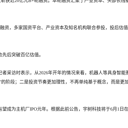
再次斩获近20亿元B+轮融资。本轮融资汇聚了产业资本、头部长线
一轮融资，多家国资平台、产业资本及知名机构联合参投，投后估
也先后突破百亿估值。
者采访时表示，从2026年开年的情况来看，机器人等具身智
化”的阶段；二是投资节奏更加理性，不再单纯基于概念，而是更
有望成为主机厂IPO元年。根据此前公告，宇树科技将于6月1日