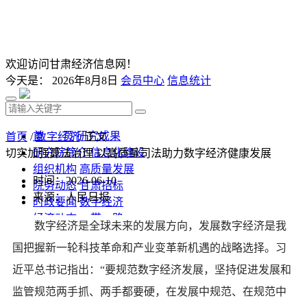
欢迎访问甘肃经济信息网！
今天是：
2026年8月8日
会员中心
信息统计
首 页
研究成果
首页
/
数字经济
/ 正文
研究院简介
信息化建设
切实加强算法治理 以高质量司法助力数字经济健康发展
组织机构
高质量发展
时间：2026-06-10
院务动态
甘肃招标
来源：人民日报
时政要闻
数字经济
经济动态
一带一路
数字经济是全球未来的发展方向，发展数字经济是我
发改视点
乡村振兴
国把握新一轮科技革命和产业变革新机遇的战略选择。习
投资分析
发展规划
监测预测
文库下载
近平总书记指出：“要规范数字经济发展，坚持促进发展和
监管规范两手抓、两手都要硬，在发展中规范、在规范中