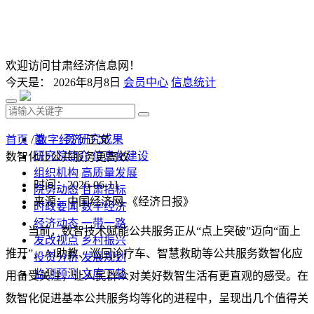
欢迎访问甘肃经济信息网！
今天是：
2026年8月8日
会员中心
信息统计
首 页
研究成果
首页
/
数字经济
/ 正文
研究院简介
信息化建设
数智化让公共服务更高效
组织机构
高质量发展
时间：2026-06-11
院务动态
甘肃招标
来源：中国经济网-《经济日报》
时政要闻
数字经济
经济动态
一带一路
当前，数智技术赋能公共服务正从“点上突破”迈向“面上
发改视点
乡村振兴
推开”，AI助教、巡回诊疗车、智慧救助等公共服务数智化应
投资分析
发展规划
监测预测
文库下载
用备受关注，让人民群众对美好数智生活有更直观的感受。在
数智化促进基本公共服务均等化的进程中，呈现出几个值得关