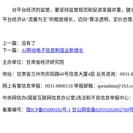
对平台经济的监管，要坚持监管规范和促进发展并重，健
平台经济从“流量为王”的粗放增长，迈向“算法透明、定价合
上一篇：没有了
下一篇：
AI带动电子信息制造业新增长
主办单位：甘肃省经济研究院
地址：甘肃省兰州市庆阳路60号信息大厦4层 业务咨询：0931-880
网上有害信息举报：0931-8800118 举报邮箱：gseiadmin@163.c
中央网信办(国家互联网信息办公室)违法和不良信息举报中心：www.
备案编号：
陇ICP备05000182号-1
甘公网安备62010202002760