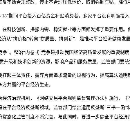
实反垄断合规整改，停止不合理压低运价，取消强制车贴，降低
非“6·18”期间平台投入百亿资金补贴消费者，多家平台没有明确
，在科技创新、提振内需、稳定就业等方面都发挥了重要作用。
济从“拼价格”转向“拼质量、拼创新”，是推动平台经济健康发
竞争”。整治“内卷式”竞争是推动我国经济高质量发展的重要制度
品质升级和技术创新的资源，影响产品和服务质量。监管部门要
扛起主体责任，摒弃片面追求流量的短视行为，提高算法透明度，
多方共赢的平台经济生态。
台经济治理机制，《网络交易平台规则监督管理办法》施行，《
在平台经济反垄断领域，监管部门综合运用反垄断“三书一函”制
济常态化监管制度不断完善。与此同时，要进一步健全平台经济