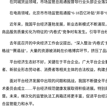
在同城货运领域，市场监管总局通报督导行业头部企业落
在电商领域，北京市市场监管局通报“6·18百亿补贴”并
近年来，我国平台经济蓬勃发展，新业态新模式不断涌现
商品服务质量劣化为特征的“内卷式”竞争时有发生。引导平台经
去年底召开的中央经济工作会议提出，“深入整治‘内卷式’
格战”“赛道战”，大量的资源被消耗在价格博弈环节，挤压了
平台经济生态好不好，关键在于平台企业。广大平台企业要
者、新就业形态劳动者、消费者等相关主体的合法权益，构建
面对平台经济发展中出现的问题和挑战，我国不断健全平
术委员会成立……平台经济规范健康发展取得积极进展。特别是
督。未来，梯次化的监管执法工具箱还将更丰富，促进平台经
合监管能力和水平。