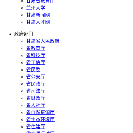
甘肃省教育厅
兰州大学
甘肃新闻网
甘肃人才网
政府部门
甘肃省人民政府
省教育厅
省科技厅
省工信厅
省民委
省公安厅
省民政厅
省司法厅
省财政厅
省人社厅
省自然资源厅
省生态环境厅
省住建厅