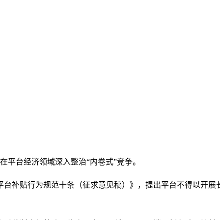
在平台经济领域深入整治“内卷式”竞争。
平台补贴行为规范十条（征求意见稿）》，提出平台不得以开展