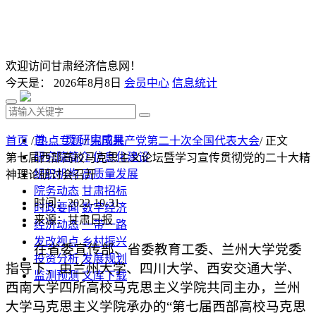
欢迎访问甘肃经济信息网！
今天是：
2026年8月8日
会员中心
信息统计
首 页
研究成果
首页
/
热点专题
/
中国共产党第二十次全国代表大会
/ 正文
研究院简介
信息化建设
第七届西部高校马克思主义论坛暨学习宣传贯彻党的二十大精
组织机构
高质量发展
神理论研讨会召开
院务动态
甘肃招标
时间：2022-10-31
时政要闻
数字经济
来源：甘肃日报
经济动态
一带一路
发改视点
乡村振兴
在省委宣传部、省委教育工委、兰州大学党委
投资分析
发展规划
指导下，由兰州大学、四川大学、西安交通大学、
监测预测
文库下载
西南大学四所高校马克思主义学院共同主办，兰州
大学马克思主义学院承办的“第七届西部高校马克思