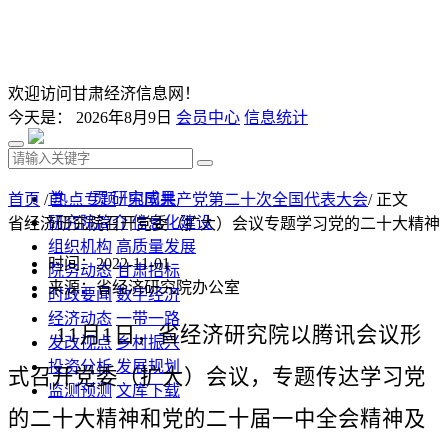
欢迎访问甘肃经济信息网！
今天是：
2026年8月9日
会员中心
信息统计
首 页
研究成果
首页
/
热点专题
/
中国共产党第二十次全国代表大会
/ 正文
研究院简介
信息化建设
省经济研究院召开党委（扩大）会议专题学习党的二十大精神
组织机构
高质量发展
时间：2022-11-01
院务动态
甘肃招标
来源：省经济研究院办公室
时政要闻
数字经济
经济动态
一带一路
11月1日，省经济研究院以腾讯会议形
发改视点
乡村振兴
投资分析
发展规划
式召开党委（扩大）会议，专题传达学习党
监测预测
文库下载
的二十大精神和党的二十届一中全会精神及